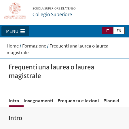
SCUOLA SUPERIORE DI ATENEO
Collegio Superiore
IT
EN
MENU
Home
/
Formazione
/
Frequenti una laurea o laurea
magistrale
Frequenti una laurea o laurea
magistrale
Intro
Insegnamenti
Frequenza e lezioni
Piano di stu
Intro