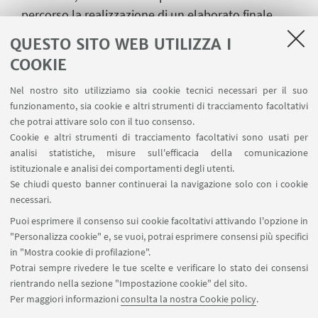
percorso la realizzazione di un elaborato finale.
Approfondisci
QUESTO SITO WEB UTILIZZA I
COOKIE
Nel nostro sito utilizziamo sia cookie tecnici necessari per il suo
funzionamento, sia cookie e altri strumenti di tracciamento facoltativi
che potrai attivare solo con il tuo consenso.
IN EVIDENZA
Cookie e altri strumenti di tracciamento facoltativi sono usati per
Servizi e risorse
analisi statistiche, misure sull'efficacia della comunicazione
istituzionale e analisi dei comportamenti degli utenti.
Scopri di più su servizi e risorse disponibili per
Se chiudi questo banner continuerai la navigazione solo con i cookie
accompagnarti nel tuo percorso al Collegio
necessari.
Superiore.
Puoi esprimere il consenso sui cookie facoltativi attivando l'opzione in
"Personalizza cookie" e, se vuoi, potrai esprimere consensi più specifici
in "Mostra cookie di profilazione".
Potrai sempre rivedere le tue scelte e verificare lo stato dei consensi
rientrando nella sezione "Impostazione cookie" del sito.
Per maggiori informazioni
consulta la nostra Cookie policy
.
Area riservata