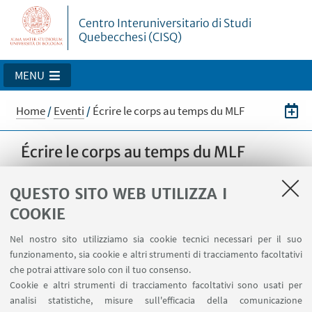
Centro Interuniversitario di Studi
Quebecchesi (CISQ)
MENU
Home
/
Eventi
/
Écrire le corps au temps du MLF
Écrire le corps au temps du MLF
Anne-Emmanuelle Berger (Université Paris 8)
QUESTO SITO WEB UTILIZZA I
COOKIE
11
MAGGIO
2026
dalle 12:00 alle 14:00
DATA:
Nel nostro sito utilizziamo sia cookie tecnici necessari per il suo
Aula 8, Palazzo Nuovo, Università di Torino
LUOGO:
funzionamento, sia cookie e altri strumenti di tracciamento facoltativi
- Evento in presenza e online
che potrai attivare solo con il tuo consenso.
Seminari, presentazioni, conferenze
TIPO:
Cookie e altri strumenti di tracciamento facoltativi sono usati per
analisi statistiche, misure sull'efficacia della comunicazione