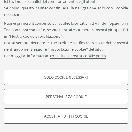
istituzionale e analisi dei comportamenti degli utenti.
Se chiudi questo banner continuerai la navigazione solo con i cookie
IN EVIDENZA
necessari.
Affiche
[ .pdf 79Kb ]
Puoi esprimere il consenso sui cookie facoltativi attivando l'opzione in
"Personalizza cookie" e, se vuoi, potrai esprimere consensi più specifici
in "Mostra cookie di profilazione".
Potrai sempre rivedere le tue scelte e verificare lo stato dei consensi
rientrando nella sezione "Impostazione cookie" del sito.
Per maggiori informazioni
consulta la nostra Cookie policy
.
SOLO COOKIE NECESSARI
COOKIE DI PROFILAZIONE - FACOLTATIVI
Si tratta di cookie utilizzati per analizzare le caratteristiche della navigazione
PERSONALIZZA COOKIE
degli utenti, creare profili in base al loro comportamento sul sito, per analisi
di marketing.
©Copyright 2026 - ALMA MATER STUDIORUM - Università di
Mostra cookie di profilazione
Bologna - Via Zamboni, 33 - 40126 Bologna - PI: 01131710376 -
ACCETTA TUTTI I COOKIE
CF: 80007010376 -
Privacy
-
Note legali
-
Impostazioni Cookie
Google/Youtube Video