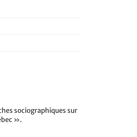
rches sociographiques sur
ébec ».