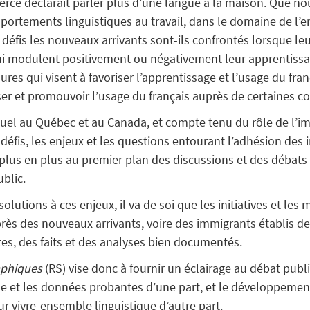
erce déclarait parler plus d’une langue à la maison. Que nou
portements linguistiques au travail, dans le domaine de l
 défis les nouveaux arrivants sont-ils confrontés lorsque le
qui modulent positivement ou négativement leur apprentissa
ures qui visent à favoriser l’apprentissage et l’usage du fra
riser et promouvoir l’usage du français auprès de certaine
ctuel au Québec et au Canada, et compte tenu du rôle de l
 défis, les enjeux et les questions entourant l’adhésion des
lus en plus au premier plan des discussions et des débats s
ublic.
solutions à ces enjeux, il va de soi que les initiatives et les 
rès des nouveaux arrivants, voire des immigrants établis d
s, des faits et des analyses bien documentés.
aphiques
(RS) vise donc à fournir un éclairage au débat publi
che et les données probantes d’une part, et le développem
ur vivre-ensemble linguistique d’autre part.