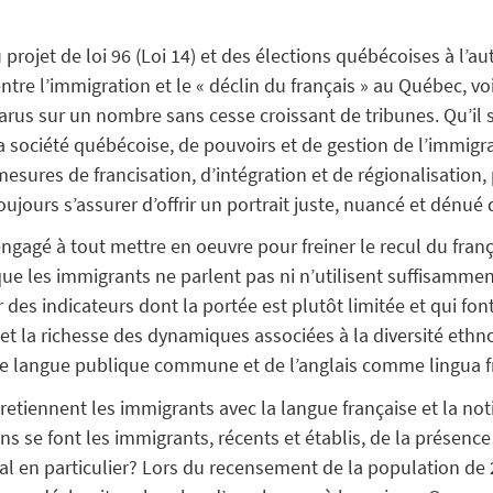
E
rojet de loi 96 (Loi 14) et des élections québécoises à l’a
tre l’immigration et le « déclin du français » au Québec, voi
us sur un nombre sans cesse croissant de tribunes. Qu’il s’
 la société québécoise, de pouvoirs et de gestion de l’immi
mesures de francisation, d’intégration et de régionalisation
ujours s’assurer d’offrir un portrait juste, nuancé et dénué 
gagé à tout mettre en oeuvre pour freiner le recul du franç
t que les immigrants ne parlent pas ni n’utilisent suffisamme
ur des indicateurs dont la portée est plutôt limitée et qui fo
t la richesse des dynamiques associées à la diversité ethnoc
 langue publique commune et de l’anglais comme lingua f
retiennent les immigrants avec la langue française et la not
se font les immigrants, récents et établis, de la présence et
al en particulier? Lors du recensement de la population de 