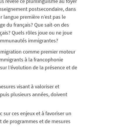
s révèle ce plurilinguisme au foyer
’enseignement postsecondaire, dans
ur langue première n’est pas le
ge du français? Que sait-on des
nçais? Quels rôles joue ou ne joue
s communautés immigrantes?
’immigration comme premier moteur
 immigrants à la francophonie
ur l’évolution de la présence et de
mesures visant à valoriser et
epuis plusieurs années, doivent
c sur ces enjeux et à favoriser un
ent de programmes et de mesures