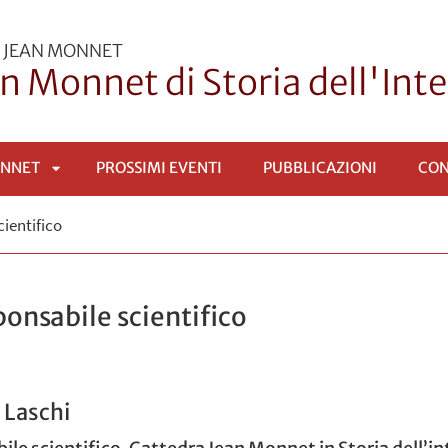
 JEAN MONNET
n Monnet di Storia dell'In
ONNET
PROSSIMI EVENTI
PUBBLICAZIONI
CON
APRI
cientifico
SOTTOMENÙ
ponsabile scientifico
 Laschi