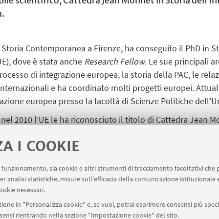
le scientifico, Cattedra Jean Monnet in Storia dell’i
a.
 Storia Contemporanea a Firenze, ha conseguito il PhD in Sto
UE), dove è stata anche
Research Fellow
. Le sue principali 
processo di integrazione europea, la storia della PAC, le rela
internazionali e ha coordinato molti progetti europei. Attu
zione europea presso la facoltà di Scienze Politiche dell’Uni
el 2010 l’UE le ha riconosciuto il titolo di Cattedra Jean 
Europa di Forlì – Università di Bologna, divenuto nel 2007 C
ZA I COOKIE
tro di Eccellenza Jean Monnet”. È, inoltre, la referente del
rsity Alliance “Una Europa”.
uo funzionamento, sia cookie e altri strumenti di tracciamento facoltativi che 
er analisi statistiche, misure sull'efficacia della comunicazione istituzionale
ookie necessari.
ione in "Personalizza cookie" e, se vuoi, potrai esprimere consensi più specif
onsensi rientrando nella sezione "Impostazione cookie" del sito.