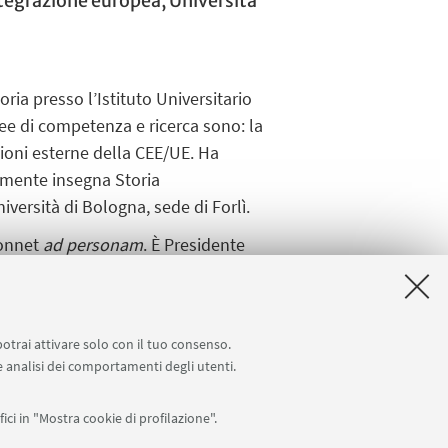
ntegrazione europea, Università
ria presso l’Istituto Universitario
aree di competenza e ricerca sono: la
zioni esterne della CEE/UE. Ha
almente insegna Storia
versità di Bologna, sede di Forlì.
Monnet
ad personam
. È Presidente
entro Europe Direct della
l’Università di Bologna per gli
potrai attivare solo con il tuo consenso.
 e analisi dei comportamenti degli utenti.
ici in "Mostra cookie di profilazione".