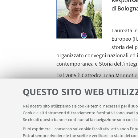
Responsabi
di Bologn
Laureata in
Europeo (I
storia del 
organizzato convegni nazionali ed 
contemporanea e Storia dell’integra
Dal 2005 è Cattedra Jean Monnet e n
del Comitato scientifico del Punto 
QUESTO SITO WEB UTILIZ
Commissione europea e nel 2014 “Cen
studi europei nella European Unive
Nel nostro sito utilizziamo sia cookie tecnici necessari per il s
Approfondisci
Cookie e altri strumenti di tracciamento facoltativi sono usati p
Se chiudi questo banner continuerai la navigazione solo con i c
E-mail
Puoi esprimere il consenso sui cookie facoltativi attivando l'opz
Potrai sempre rivedere le tue scelte e verificare lo stato dei c