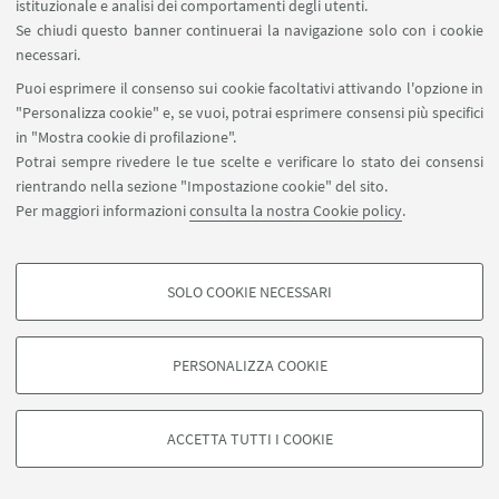
istituzionale e analisi dei comportamenti degli utenti.
imparato a distinguere le lettere. Il
Se chiudi questo banner continuerai la navigazione solo con i cookie
contatto con le altre culture mi ha
necessari.
permesso di crescere nel rispetto degli
altri e di preferire il confronto allo
Puoi esprimere il consenso sui cookie facoltativi attivando l'opzione in
scontro. Ogni pomeriggio, mi infilo le
"Personalizza cookie" e, se vuoi, potrai esprimere consensi più specifici
scarpe ai piedi e mi trasformo in
in "Mostra cookie di profilazione".
un’energica runner e, con occhi
Potrai sempre rivedere le tue scelte e verificare lo stato dei consensi
sognanti, vago senza meta alla
rientrando nella sezione "Impostazione cookie" del sito.
Per maggiori informazioni
consulta la nostra Cookie policy
.
conquista di libertà. Sono una
studentessa a tratti instancabile,
laureata prima in Lingue, Culture,
Letterature e Traduzione all’università
SOLO COOKIE NECESSARI
Seguici su:
COOKIE DI PROFILAZIONE - FACOLTATIVI
di Roma, La Sapienza, e subito dopo in
Mediazione Linguistica e Interculturale.
Si tratta di cookie utilizzati per analizzare le caratteristiche della navigazione
Non avendo ancora colmato la vorace
PERSONALIZZA COOKIE
degli utenti, creare profili in base al loro comportamento sul sito, per analisi
fame di conoscenza,
di marketing.
©Copyright 2026 - ALMA MATER STUDIORUM - Università di
momentaneamente sto studiando
Mostra cookie di profilazione
Bologna - Via Zamboni, 33 - 40126 Bologna - PI: 01131710376 -
ACCETTA TUTTI I COOKIE
Scienze Politiche e Relazioni
CF: 80007010376 -
Privacy
-
Note legali
-
Impostazioni Cookie
Google/Youtube Video
Internazionali. Sempre alla ricerca di
novità, libri introvabili e sogni da