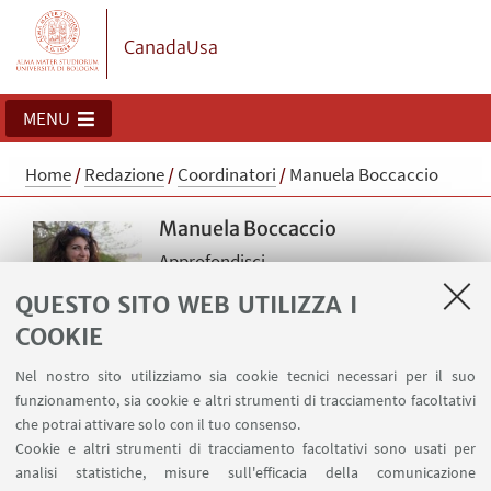
CanadaUsa
MENU
Home
/
Redazione
/
Coordinatori
/
Manuela Boccaccio
Manuela Boccaccio
Approfondisci
Nata nella provincia di Como, di origini
QUESTO SITO WEB UTILIZZA I
pugliesi e attualmente residente vicino
COOKIE
la Città Eterna. Cresciuta sul sedile
posteriore di una Mercedes, sempre in
Nel nostro sito utilizziamo sia cookie tecnici necessari per il suo
viaggio con la famiglia. Sono una
funzionamento, sia cookie e altri strumenti di tracciamento facoltativi
lettrice compulsiva, la letteratura
che potrai attivare solo con il tuo consenso.
statunitense, in particolare, mi ha
Cookie e altri strumenti di tracciamento facoltativi sono usati per
conquistata ancor prima di aver
analisi statistiche, misure sull'efficacia della comunicazione