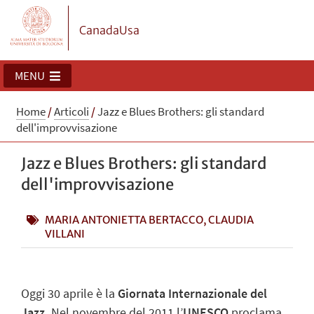
CanadaUsa
MENU
Home
/
Articoli
/
Jazz e Blues Brothers: gli standard
dell'improvvisazione
Jazz e Blues Brothers: gli standard
dell'improvvisazione
MARIA ANTONIETTA BERTACCO, CLAUDIA
VILLANI
Oggi 30 aprile è la
Giornata Internazionale del
Jazz
.
Nel novembre del 2011 l’
UNESCO
proclama