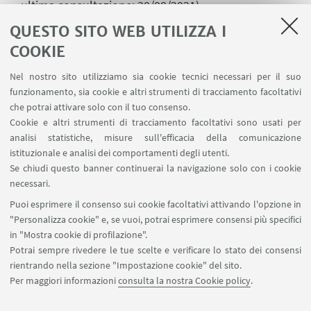
ultima consultazione: 30/08/2021)
QUESTO SITO WEB UTILIZZA I
John Belushi: da outsider a star. Tra luci e ombre
COOKIE
ecco la vera storia della vita del grande attore e
showman,
virginradio.it
,
(data di ultima
Nel nostro sito utilizziamo sia cookie tecnici necessari per il suo
consultazione: 30/08/2021)
funzionamento, sia cookie e altri strumenti di tracciamento facoltativi
che potrai attivare solo con il tuo consenso.
Come nacque il mito dei Blues
Cookie e altri strumenti di tracciamento facoltativi sono usati per
Brothers,
agi.it
,
(data di ultima consultazione:
analisi statistiche, misure sull'efficacia della comunicazione
30/08/2021)
istituzionale e analisi dei comportamenti degli utenti.
Se chiudi questo banner continuerai la navigazione solo con i cookie
WHERE ARE THEY NOW: Every Cast Member of
necessari.
'SNL',
insider.com
,
(data di ultima consultazione:
Puoi esprimere il consenso sui cookie facoltativi attivando l'opzione in
30/08/2021)
"Personalizza cookie" e, se vuoi, potrai esprimere consensi più specifici
in "Mostra cookie di profilazione".
Potrai sempre rivedere le tue scelte e verificare lo stato dei consensi
rientrando nella sezione "Impostazione cookie" del sito.
Per maggiori informazioni
consulta la nostra Cookie policy
.