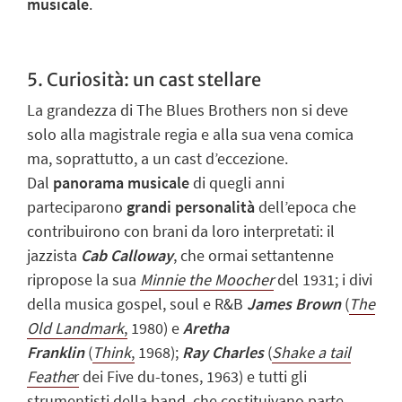
musicale
.
5. Curiosità: un cast stellare
La grandezza di The Blues Brothers non si deve
solo alla magistrale regia e alla sua vena comica
ma, soprattutto, a un cast d’eccezione.
Dal
panorama musicale
di quegli anni
parteciparono
grandi personalità
dell’epoca che
contribuirono con brani da loro interpretati: il
jazzista
Cab Calloway
, che ormai settantenne
ripropose la sua
Minnie the Moocher
del 1931; i divi
della musica gospel, soul e R&B
James Brown
(
The
Old Landmark
,
1980) e
A
retha
Franklin
(
Think
,
1968);
Ray Charles
(
Shake a tail
Feathe
r
dei Five du-tones, 1963) e tutti gli
strumentisti della band, che costituivano parte