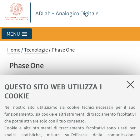
ADLab - Analogico Digitale
MENU
Home
/
Tecnologie
/
Phase One
Phase One
L'imaging multispettrale cattura la luce da
una gamma di lunghezze d'onda attraverso lo
QUESTO SITO WEB UTILIZZA I
spettro elettromagnetico, utilizzando una
COOKIE
speciale tecnologia di telecamere, sorgenti
Nel nostro sito utilizziamo sia cookie tecnici necessari per il suo
luminose e filtri.
funzionamento, sia cookie e altri strumenti di tracciamento facoltativi
che potrai attivare solo con il tuo consenso.
Cookie e altri strumenti di tracciamento facoltativi sono usati per
analisi statistiche, misure sull'efficacia della comunicazione