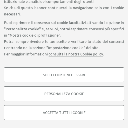
istituzionale e analisi dei comportamenti degli utenti.
Se chiudi questo banner continuerai la navigazione solo con i cookie
necessari.
Puoi esprimere il consenso sui cookie facoltativi attivando l'opzione in
"Personalizza cookie" e, se vuoi, potrai esprimere consensi più specifici
in "Mostra cookie di profilazione".
Potrai sempre rivedere le tue scelte e verificare lo stato dei consensi
rientrando nella sezione "Impostazione cookie" del sito.
Per maggiori informazioni
consulta la nostra Cookie policy
.
SOLO COOKIE NECESSARI
COOKIE DI PROFILAZIONE - FACOLTATIVI
Si tratta di cookie utilizzati per analizzare le caratteristiche della navigazione
PERSONALIZZA COOKIE
degli utenti, creare profili in base al loro comportamento sul sito, per analisi
di marketing.
©Copyright 2026 - ALMA MATER STUDIORUM - Università di
Mostra cookie di profilazione
Bologna - Via Zamboni, 33 - 40126 Bologna - PI: 01131710376 -
ACCETTA TUTTI I COOKIE
CF: 80007010376 -
Privacy
-
Note legali
-
Impostazioni Cookie
Google/Youtube Video