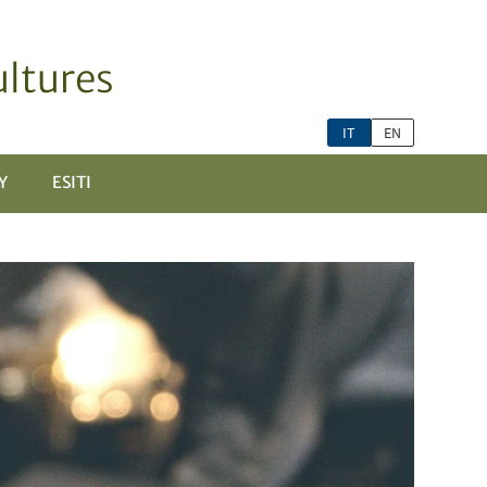
ltures
IT
EN
Y
ESITI