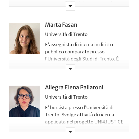
materia di giustizia consensuale e
regime patrimoniale delle famiglie
risoluzione alternativa delle
europee, adattandoli alle esigenze dei
controversie, ambiti in cui svolge
professionisti del settore legale. È
attività di ricerca applicata nel
Marta Fasan
borsista nel progetto UNI4JUSTICE con
progetto UNI4Justice
Università di Trento
profilo formativo, nel quale si occupa
di sviluppare metodologie didattiche
E'assegnista di ricerca in diritto
innovative di life-long learning.
pubblico comparato presso
l'Università degli Studi di Trento. È
un'esperta in materia di tutela dei
diritti fondamentali e del rapporto tra
AI e diritto costituzionale nel settore
della giustizia. In questi ambiti, Marta
Allegra Elena Pallaroni
Fasan svolge attività di ricerca
Università di Trento
applicata nel progetto UNI4Justice
E' borsista presso l'Università di
Trento. Svolge attività di ricerca
applicata nel progetto UNI4JUSTICE
prevalentemente in ambito lavoristico.
Dal 15.09.22