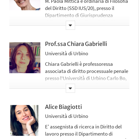
M. Paola Mittica è ordinaria di Filosofia
del Diritto (SSD IUS/20), presso il
Dipartimento di Giurisprudenza
dell’Università degli Studi di Urbino
Carlo Bo. Insegna Filosofia del
diritto, Sociologia del diritto e Law and
Humanities. È autrice di numerosi
Prof.ssa Chiara Gabrielli
saggi e co-curatrice di
Università di Urbino
collettanei sui temi di Law and
Chiara Gabrielli è professoressa
Humanities e di Estetica giuridica, con
associata di diritto processuale penale
interesse per gli aspetti etici della
presso l’Università di Urbino Carlo Bo,
funzione giurisdizionale. Ha
dove insegna anche Ordinamento
competenze metodologiche nel campo
giudiziario. Ha conseguito nel 2020
delle scienze sociali e
l’abilitazione scientifica nazionale al
dell’interdisciplinarità. Partecipa al
ruolo di professore di prima fascia.
Alice Biagiotti
progetto UNI4Justice nel ruolo di
Ha collaborato con le Scuole di
Università di Urbino
coordinatrice delle attività di ricerca
specializzazione per le professioni
ed è stata designata quale membro del
E' assegnista di ricerca in Diritto del
legali delle Università di Urbino Carlo
Collegio di indirizzo per l’Università di
lavoro presso il Dipartimento di
Bo, Lecce, Roma La Sapienza,