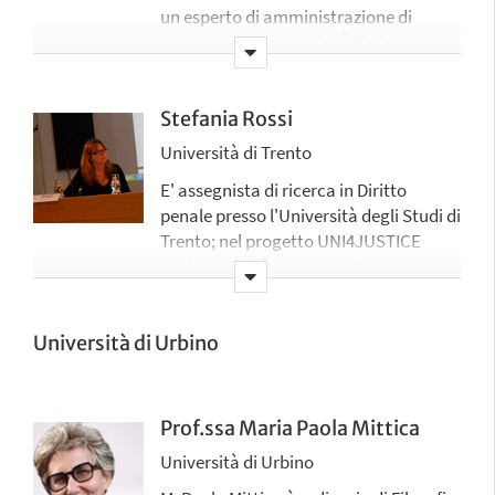
un esperto di amministrazione di
sostegno. Svolge attività di ricerca
applicata nel progetto UNI4Justice in
relazione ai reati tributari, alle
questioni di carattere tributario
Stefania Rossi
relative alle procedure concorsuali e
Università di Trento
all’amministrazione di sostegno
E' assegnista di ricerca in Diritto
penale presso l'Università degli Studi di
Trento; nel progetto UNI4JUSTICE
svolge attività di ricerca in tema di
giustizia penale e "Codice Rosso"
(legge. n. 69/19)
Università di Urbino
Prof.ssa Maria Paola Mittica
Università di Urbino