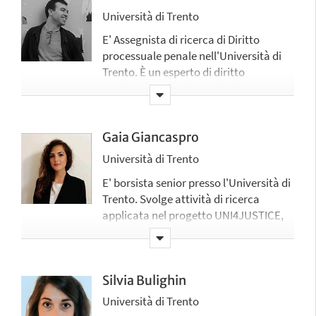
Università di Trento
E' Assegnista di ricerca di Diritto
processuale penale nell'Università di
Trento. È un esperto di diritto
probatorio ed epistemologia
giudiziaria. In questi ambiti, Luca
Pressacco svolge attività di ricerca
applicata nel progetto Uni4Justice
Gaia Giancaspro
Università di Trento
E' borsista senior presso l'Università di
Trento. Svolge attività di ricerca
applicata nel progetto UNI4JUSTICE,
prevalentemente in ambito penale
Silvia Bulighin
Università di Trento