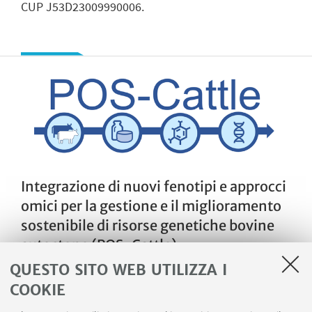
CUP J53D23009990006.
Integrazione di nuovi fenotipi e approcci
omici per la gestione e il miglioramento
sostenibile di risorse genetiche bovine
autoctone (POS-Cattle)
QUESTO SITO WEB UTILIZZA I
Il progetto POS-Cattle è finanziato dal MUR -
Programma PRIN2022 (Progetti di ricerca di
COOKIE
Rilevante Interesse Nazionale). Sono coinvolte le