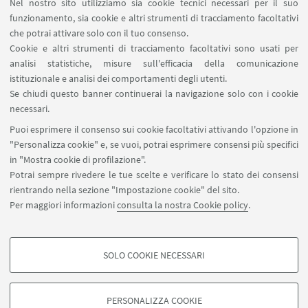
Nel nostro sito utilizziamo sia cookie tecnici necessari per il suo
Università di Bologna e di Parma.
funzionamento, sia cookie e altri strumenti di tracciamento facoltativi
che potrai attivare solo con il tuo consenso.
Cookie e altri strumenti di tracciamento facoltativi sono usati per
analisi statistiche, misure sull'efficacia della comunicazione
istituzionale e analisi dei comportamenti degli utenti.
Se chiudi questo banner continuerai la navigazione solo con i cookie
necessari.
Puoi esprimere il consenso sui cookie facoltativi attivando l'opzione in
"Personalizza cookie" e, se vuoi, potrai esprimere consensi più specifici
in "Mostra cookie di profilazione".
Potrai sempre rivedere le tue scelte e verificare lo stato dei consensi
rientrando nella sezione "Impostazione cookie" del sito.
La Reggiana, bovino oggetto dello studio
La Modenese, bovino oggetto dello studio
I ricercatori UNIBO e UNIPR
DNA e metaboliti per la caratterizzazione
Meeting di progetto
Per maggiori informazioni
consulta la nostra Cookie policy
.
molecolare
SOLO COOKIE NECESSARI
COOKIE DI PROFILAZIONE - FACOLTATIVI
Play
Si tratta di cookie utilizzati per analizzare le caratteristiche della navigazione
PERSONALIZZA COOKIE
degli utenti, creare profili in base al loro comportamento sul sito, per analisi