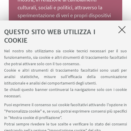
culturali, sociali e politici, attraverso la
sperimentazione di veri e propri dispositivi
comunicativi congegnati per un
determinato spazio.
QUESTO SITO WEB UTILIZZA I
COOKIE
Vai alla pagina
Nel nostro sito utilizziamo sia cookie tecnici necessari per il suo
funzionamento, sia cookie e altri strumenti di tracciamento facoltativi
che potrai attivare solo con il tuo consenso.
Cookie e altri strumenti di tracciamento facoltativi sono usati per
analisi statistiche, misure sull'efficacia della comunicazione
istituzionale e analisi dei comportamenti degli utenti.
Se chiudi questo banner continuerai la navigazione solo con i cookie
Eventi in Agenda
necessari.
Puoi esprimere il consenso sui cookie facoltativi attivando l'opzione in
Al momento non sono presenti eventi in corso
"Personalizza cookie" e, se vuoi, potrai esprimere consensi più specifici
in "Mostra cookie di profilazione".
Vedi tutti
Potrai sempre rivedere le tue scelte e verificare lo stato dei consensi
rientrando nella sezione "Impostazione cookie" del sito.