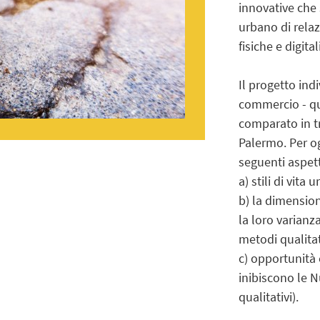
innovative che 
urbano di relaz
fisiche e digital
Il progetto indi
commercio - qu
comparato in t
Palermo. Per ogn
seguenti aspett
a) stili di vita
b) la dimensio
la loro varianza
metodi qualitati
c) opportunità 
inibiscono le 
qualitativi).