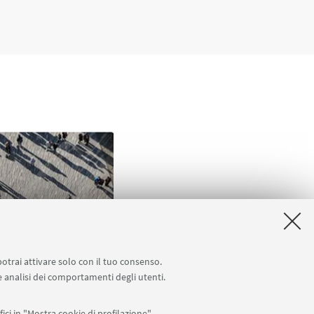
ana S (2026)
potrai attivare solo con il tuo consenso.
 e analisi dei comportamenti degli utenti.
urship between
nd local context.
ici in "Mostra cookie di profilazione".