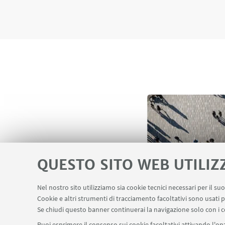
QUESTO SITO WEB UTILIZ
Zara, C e Forno, F.
Nel nostro sito utilizziamo sia cookie tecnici necessari per il s
Cookie e altri strumenti di tracciamento facoltativi sono usati p
adaptation in times
Se chiudi questo banner continuerai la navigazione solo con i c
from Milan's New 
Puoi esprimere il consenso sui cookie facoltativi attivando l'opz