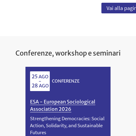
Vai alla pagi
Conferenze, workshop e seminari
25
AGO
-
CONFERENZE
28
AGO
ESA - European Sociological
Association 2026
Strengthening Democracies: Social
Action, Solidarity, and Sustainable
Futures