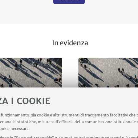
In evidenza
ZA I COOKIE
 Transformative
Azzolina L and Mazzenz
uo funzionamento, sia cookie e altri strumenti di tracciamento facoltativi che 
er analisi statistiche, misure sull'efficacia della comunicazione istituzionale
 of polycrisis: insights
Sustainable entreprene
ookie necessari.
Urban Economies
ecological distinction a
ione in "Personalizza cookie" e, se vuoi, potrai esprimere consensi più specif