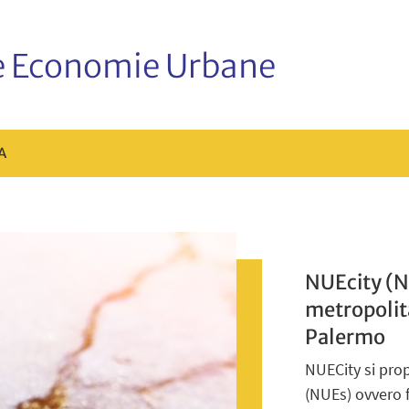
e Economie Urbane
A
NUEcity (N
metropolit
Palermo
NUECity si pro
(NUEs) ovvero 