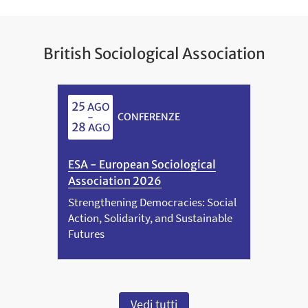
British Sociological Association
25
AGO
-
CONFERENZE
28
AGO
ESA - European Sociological
Association 2026
Strengthening Democracies: Social
Action, Solidarity, and Sustainable
Futures
Vedi tutti