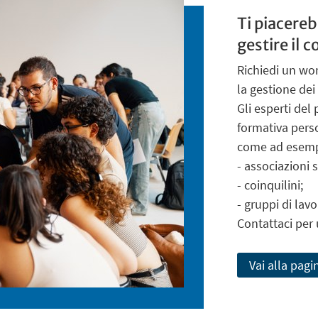
Ti piacere
gestire il 
Richiedi un wor
la gestione dei 
Gli esperti del
formativa perso
come ad esemp
- associazioni
- coinquilini;
- gruppi di lavo
Contattaci per 
Vai alla pagi