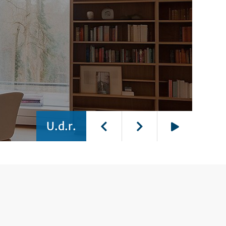
U.d.r.
Play