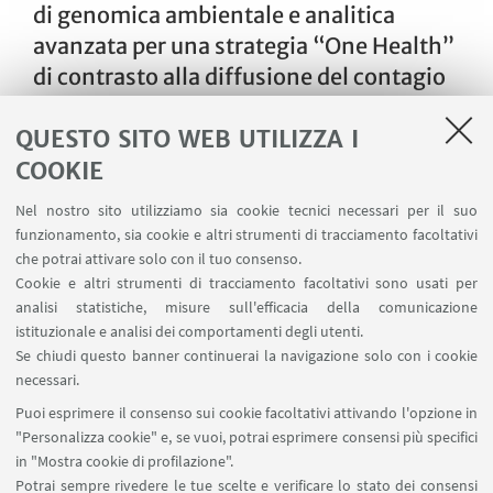
di genomica ambientale e analitica
avanzata per una strategia “One Health”
di contrasto alla diffusione del contagio
da coronavirus mediante monitoraggio
QUESTO SITO WEB UTILIZZA I
negli allevamenti e sugli animali di
interesso zootecnico
COOKIE
Finanziato dal bando per sostenere progetti di
Nel nostro sito utilizziamo sia cookie tecnici necessari per il suo
ricerca ed innovazione per lo sviluppo di soluzioni
funzionamento, sia cookie e altri strumenti di tracciamento facoltativi
che potrai attivare solo con il tuo consenso.
finalizzate al contrasto dell’epidemia da COVID-19:
Cookie e altri strumenti di tracciamento facoltativi sono usati per
In attuazione delle azioni 1.1.4 e 1.2.2 del Por Fesr
analisi statistiche, misure sull'efficacia della comunicazione
Emilia-Romagna 2014-2020.
istituzionale e analisi dei comportamenti degli utenti.
Se chiudi questo banner continuerai la navigazione solo con i cookie
necessari.
Vai alla pagina
Puoi esprimere il consenso sui cookie facoltativi attivando l'opzione in
"Personalizza cookie" e, se vuoi, potrai esprimere consensi più specifici
in "Mostra cookie di profilazione".
Potrai sempre rivedere le tue scelte e verificare lo stato dei consensi