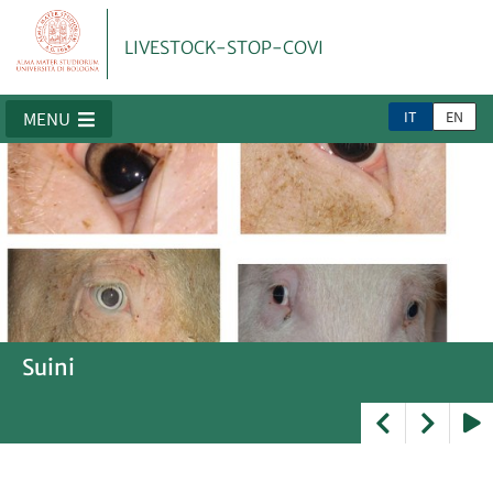
LIVESTOCK-STOP-COVI
IT
EN
MENU
Suini
Bovino
Conigli
Play