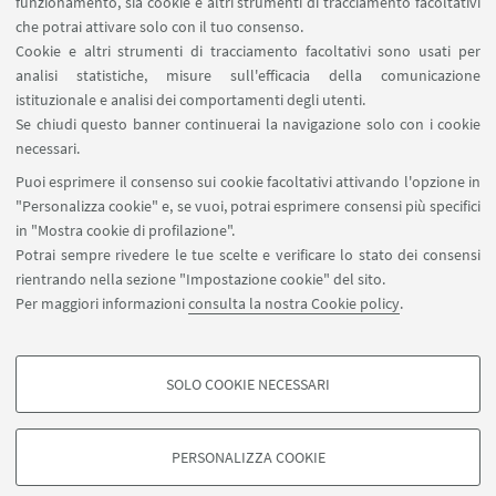
funzionamento, sia cookie e altri strumenti di tracciamento facoltativi
Quali lingue si studiano al LILEC? La
che potrai attivare solo con il tuo consenso.
presentazione degli studenti
Cookie e altri strumenti di tracciamento facoltativi sono usati per
analisi statistiche, misure sull'efficacia della comunicazione
istituzionale e analisi dei comportamenti degli utenti.
Se chiudi questo banner continuerai la navigazione solo con i cookie
necessari.
Puoi esprimere il consenso sui cookie facoltativi attivando l'opzione in
"Personalizza cookie" e, se vuoi, potrai esprimere consensi più specifici
in "Mostra cookie di profilazione".
In che modo lingue diverse
Potrai sempre rivedere le tue scelte e verificare lo stato dei consensi
"impacchettano" il significato nelle
rientrando nella sezione "Impostazione cookie" del sito.
parole? Il progetto "Diversità
Per maggiori informazioni
consulta la nostra Cookie policy
.
lessicale"
SOLO COOKIE NECESSARI
COOKIE DI PROFILAZIONE - FACOLTATIVI
Si tratta di cookie utilizzati per analizzare le caratteristiche della navigazione
PERSONALIZZA COOKIE
degli utenti, creare profili in base al loro comportamento sul sito, per analisi
di marketing.
©Copyright 2026 - ALMA MATER STUDIORUM - Università di