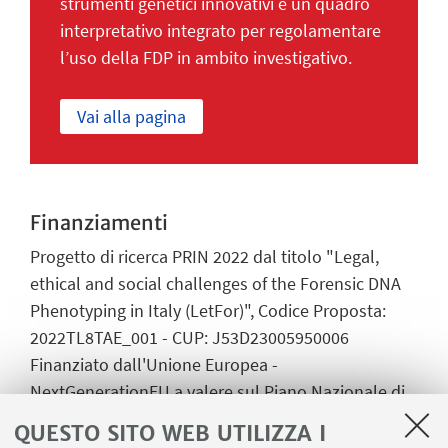
strumenti genetici innovativi e un quadro
interpretativo integrato per regolamentare
l’uso della FDP in ambito investigativo.
Vai alla pagina
Finanziamenti
Progetto di ricerca PRIN 2022 dal titolo "Legal,
ethical and social challenges of the Forensic DNA
Phenotyping in Italy (LetFor)", Codice Proposta:
2022TL8TAE_001 - CUP: J53D23005950006
Finanziato dall'Unione Europea -
NextGenerationEU a valere sul Piano Nazionale di
Ripresa e Resilienza (PNRR) – Missione 4 Istruzione
QUESTO SITO WEB UTILIZZA I
e ricerca – Componente 2 Dalla ricerca all’impresa -