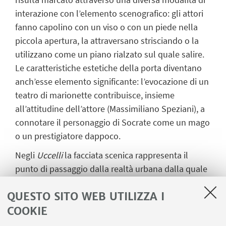
interazione con l’elemento scenografico: gli attori
fanno capolino con un viso o con un piede nella
piccola apertura, la attraversano strisciando o la
utilizzano come un piano rialzato sul quale salire.
Le caratteristiche estetiche della porta diventano
anch’esse elemento significante: l’evocazione di un
teatro di marionette contribuisce, insieme
all’attitudine dell’attore (Massimiliano Speziani), a
connotare il personaggio di Socrate come un mago
o un prestigiatore dappoco.
Negli
Uccelli
la facciata scenica rappresenta il
punto di passaggio dalla realtà urbana dalla quale
provengono Evelpide e Pisetero all’alterità
QUESTO SITO WEB UTILIZZA I
fantastica dello spazio aereo (si veda la Sezione 1).
Il testo insiste dunque sull’aspetto silvestre e
COOKIE
roccioso della porta (vv. 202, 207, 224, 265) e non è