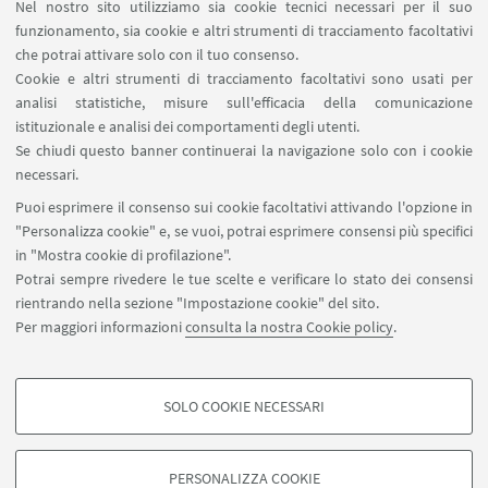
Nel nostro sito utilizziamo sia cookie tecnici necessari per il suo
raro che questo dettaglio emerga anche nelle
funzionamento, sia cookie e altri strumenti di tracciamento facoltativi
scenografie. Negli
Uccelli
di Federico Tiezzi (2005),
che potrai attivare solo con il tuo consenso.
Cookie e altri strumenti di tracciamento facoltativi sono usati per
lo scenografo Pierpaolo Bisleri ha realizzato una
analisi statistiche, misure sull'efficacia della comunicazione
tenda con piante dipinte, rendendo omaggio
istituzionale e analisi dei comportamenti degli utenti.
all’originaria funzione dell’antica σκηνή.
Se chiudi questo banner continuerai la navigazione solo con i cookie
necessari.
Maddalena Giovannelli
@ 2016
Puoi esprimere il consenso sui cookie facoltativi attivando l'opzione in
"Personalizza cookie" e, se vuoi, potrai esprimere consensi più specifici
in "Mostra cookie di profilazione".
Potrai sempre rivedere le tue scelte e verificare lo stato dei consensi
rientrando nella sezione "Impostazione cookie" del sito.
Per maggiori informazioni
consulta la nostra Cookie policy
.
stefano.caciagli@unibo.it
SOLO COOKIE NECESSARI
Seguici su:
COOKIE DI PROFILAZIONE - FACOLTATIVI
Si tratta di cookie utilizzati per analizzare le caratteristiche della navigazione
PERSONALIZZA COOKIE
degli utenti, creare profili in base al loro comportamento sul sito, per analisi