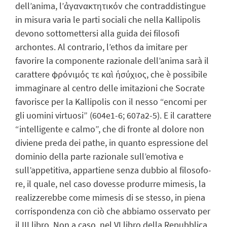
dell’anima, l’ἀγανακτητικόν che contraddistingue
in misura varia le parti sociali che nella Kallipolis
devono sottomettersi alla guida dei filosofi
archontes. Al contrario, l’ethos da imitare per
favorire la componente razionale dell’anima sarà il
carattere φρόνιμός τε καὶ ἡσύχιος, che è possibile
immaginare al centro delle imitazioni che Socrate
favorisce per la Kallipolis con il nesso “encomi per
gli uomini virtuosi” (604e1-6; 607a2-5). E il carattere
“intelligente e calmo”, che di fronte al dolore non
diviene preda dei pathe, in quanto espressione del
dominio della parte razionale sull’emotiva e
sull’appetitiva, appartiene senza dubbio al filosofo-
re, il quale, nel caso dovesse produrre mimesis, la
realizzerebbe come mimesis di se stesso, in piena
corrispondenza con ciò che abbiamo osservato per
il III libro. Non a caso, nel VI libro della Repubblica,