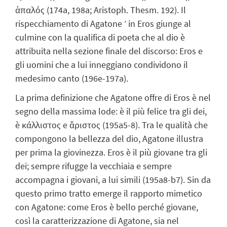
ἁπαλός (174a, 198a; Aristoph. Thesm. 192). Il
rispecchiamento di Agatone ’ in Eros giunge al
culmine con la qualifica di poeta che al dio è
attribuita nella sezione finale del discorso: Eros e
gli uomini che a lui inneggiano condividono il
medesimo canto (196e-197a).
La prima definizione che Agatone offre di Eros è nel
segno della massima lode: è il più felice tra gli dei,
è κάλλιστος e ἄριστος (195a5-8). Tra le qualità che
compongono la bellezza del dio, Agatone illustra
per prima la giovinezza. Eros è il più giovane tra gli
dei; sempre rifugge la vecchiaia e sempre
accompagna i giovani, a lui simili (195a8-b7). Sin da
questo primo tratto emerge il rapporto mimetico
con Agatone: come Eros è bello perché giovane,
così la caratterizzazione di Agatone, sia nel