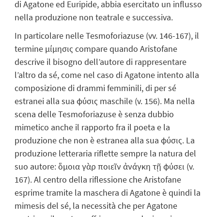
di Agatone ed Euripide, abbia esercitato un influsso
nella produzione non teatrale e successiva.
In particolare nelle Tesmoforiazuse (vv. 146-167), il
termine μίμησις compare quando Aristofane
descrive il bisogno dell’autore di rappresentare
l’altro da sé, come nel caso di Agatone intento alla
composizione di drammi femminili, di per sé
estranei alla sua φύσις maschile (v. 156). Ma nella
scena delle Tesmoforiazuse è senza dubbio
mimetico anche il rapporto fra il poeta e la
produzione che non è estranea alla sua φύσις. La
produzione letteraria riflette sempre la natura del
suo autore: ὅμοια γὰρ ποιεῖν ἀνάγκη τῇ φύσει (v.
167). Al centro della riflessione che Aristofane
esprime tramite la maschera di Agatone è quindi la
mimesis del sé, la necessità che per Agatone