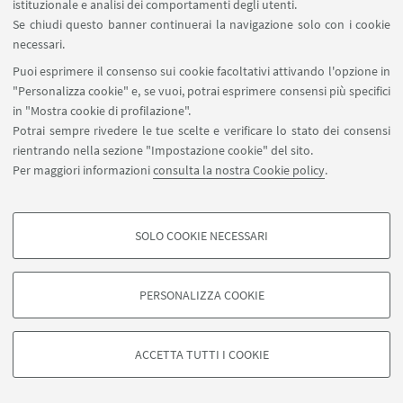
istituzionale e analisi dei comportamenti degli utenti.
Comata fosse ancora vivo, Licida pascolerebbe per
Se chiudi questo banner continuerai la navigazione solo con i cookie
lui le capre sui monti, ascoltando la voce del poeta
necessari.
che, sdraiato sotto le querce o i pini, canta con
Puoi esprimere il consenso sui cookie facoltativi attivando l'opzione in
dolcezza. Al canto di Licida, Simichida- Teocrito,
"Personalizza cookie" e, se vuoi, potrai esprimere consensi più specifici
che da Licida ha ricevuto il bastone che lo investe
in "Mostra cookie di profilazione".
della qualifica di poeta nel segno della alatheia di
Potrai sempre rivedere le tue scelte e verificare lo stato dei consensi
rientrando nella sezione "Impostazione cookie" del sito.
Zeus, risponde con un canto nuovo che ne
Per maggiori informazioni
consulta la nostra Cookie policy
.
ripercorre le tracce. Dopo la prima sezione dedicata
all’eros, dopo la preghiera a Pan, Simichida, come
Licida, annuncia il proprio addio alla poesia erotica,
SOLO COOKIE NECESSARI
esortando Arato a non sostare più presso la porta
COOKIE DI PROFILAZIONE - FACOLTATIVI
di Filino, ad abbandonare la lotta con gli avversari
Si tratta di cookie utilizzati per analizzare le caratteristiche della navigazione
PERSONALIZZA COOKIE
d’amore, per darsi all’hasuchia, al riposo, sotto la
degli utenti, creare profili in base al loro comportamento sul sito, per analisi
di marketing.
protezione della vecchia che con il suo sputo
Mostra cookie di profilazione
difenderà il poeta dai mali (122-126).
ACCETTA TUTTI I COOKIE
Google/Youtube Video
Dopo lo scambio poetico con Licida, Simichida-