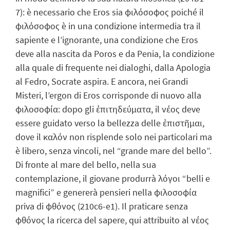
7): è necessario che Eros sia φιλόσοφος poiché il
φιλόσοφος è in una condizione intermedia tra il
sapiente e l’ignorante, una condizione che Eros
deve alla nascita da Poros e da Penia, la condizione
alla quale di frequente nei dialoghi, dalla Apologia
al Fedro, Socrate aspira. E ancora, nei Grandi
Misteri, l’ergon di Eros corrisponde di nuovo alla
φιλοσοφία: dopo gli ἐπιτηδεύματα, il νέος deve
essere guidato verso la bellezza delle ἐπιστῆμαι,
dove il καλόν non risplende solo nei particolari ma
è libero, senza vincoli, nel “grande mare del bello”.
Di fronte al mare del bello, nella sua
contemplazione, il giovane produrrà λόγοι “belli e
magnifici” e genererà pensieri nella φιλοσοφία
priva di φθόνος (210c6-e1). Il praticare senza
φθόνος la ricerca del sapere, qui attribuito al νέος