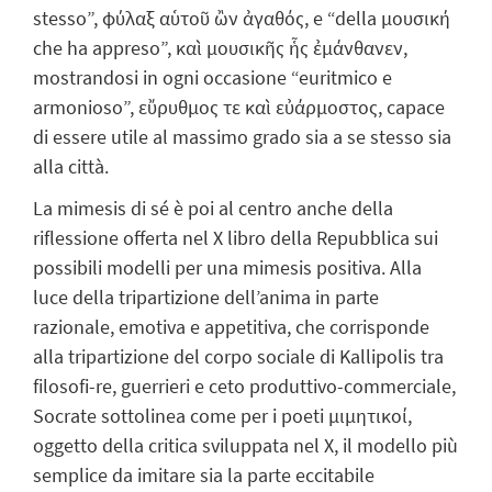
stesso”, φύλαξ αὑτοῦ ὢν ἀγαθός, e “della μουσική
che ha appreso”, καὶ μουσικῆς ἧς ἐμάνθανεν,
mostrandosi in ogni occasione “euritmico e
armonioso”, εὔρυθμος τε καὶ εὐάρμοστος, capace
di essere utile al massimo grado sia a se stesso sia
alla città.
La mimesis di sé è poi al centro anche della
riflessione offerta nel X libro della Repubblica sui
possibili modelli per una mimesis positiva. Alla
luce della tripartizione dell’anima in parte
razionale, emotiva e appetitiva, che corrisponde
alla tripartizione del corpo sociale di Kallipolis tra
filosofi-re, guerrieri e ceto produttivo-commerciale,
Socrate sottolinea come per i poeti μιμητικοί,
oggetto della critica sviluppata nel X, il modello più
semplice da imitare sia la parte eccitabile