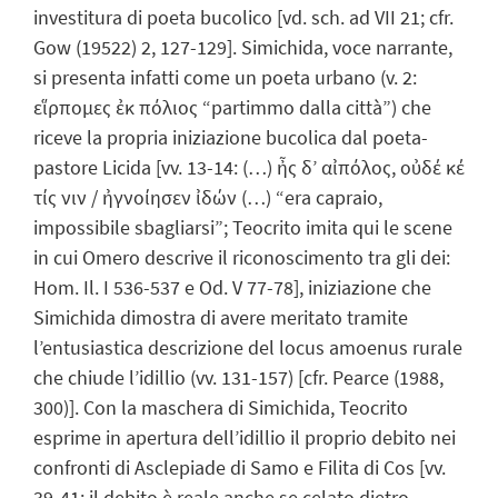
investitura di poeta bucolico [vd. sch. ad VII 21; cfr.
Gow (19522) 2, 127-129]. Simichida, voce narrante,
si presenta infatti come un poeta urbano (v. 2:
εἵρπομες ἐκ πόλιος “partimmo dalla città”) che
riceve la propria iniziazione bucolica dal poeta-
pastore Licida [vv. 13-14: (…) ἦς δ’ αἰπόλος, οὐδέ κέ
τίς νιν / ἠγνοίησεν ἰδών (…) “era capraio,
impossibile sbagliarsi”; Teocrito imita qui le scene
in cui Omero descrive il riconoscimento tra gli dei:
Hom. Il. I 536-537 e Od. V 77-78], iniziazione che
Simichida dimostra di avere meritato tramite
l’entusiastica descrizione del locus amoenus rurale
che chiude l’idillio (vv. 131-157) [cfr. Pearce (1988,
300)]. Con la maschera di Simichida, Teocrito
esprime in apertura dell’idillio il proprio debito nei
confronti di Asclepiade di Samo e Filita di Cos [vv.
39-41; il debito è reale anche se celato dietro