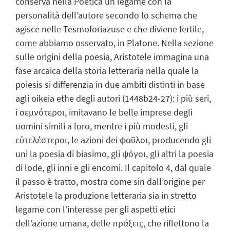
conserva nella Poetica un legame con la
personalità dell’autore secondo lo schema che
agisce nelle Tesmoforiazuse e che diviene fertile,
come abbiamo osservato, in Platone. Nella sezione
sulle origini della poesia, Aristotele immagina una
fase arcaica della storia letteraria nella quale la
poiesis si differenzia in due ambiti distinti in base
agli oikeia ethe degli autori (1448b24-27): i più seri,
i σεμνότεροι, imitavano le belle imprese degli
uomini simili a loro, mentre i più modesti, gli
εὐτελέστεροι, le azioni dei φαῦλοι, producendo gli
uni la poesia di biasimo, gli ψόγοι, gli altri la poesia
di lode, gli inni e gli encomi. Il capitolo 4, dal quale
il passo è tratto, mostra come sin dall’origine per
Aristotele la produzione letteraria sia in stretto
legame con l’interesse per gli aspetti etici
dell’azione umana, delle πράξεις, che riflettono la