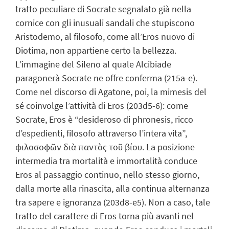
tratto peculiare di Socrate segnalato già nella
cornice con gli inusuali sandali che stupiscono
Aristodemo, al filosofo, come all’Eros nuovo di
Diotima, non appartiene certo la bellezza.
L’immagine del Sileno al quale Alcibiade
paragonerà Socrate ne offre conferma (215a-e).
Come nel discorso di Agatone, poi, la mimesis del
sé coinvolge l’attività di Eros (203d5-6): come
Socrate, Eros è “desideroso di phronesis, ricco
d’espedienti, filosofo attraverso l’intera vita”,
φιλοσοφῶν διὰ παντὸς τοῦ βίου. La posizione
intermedia tra mortalità e immortalità conduce
Eros al passaggio continuo, nello stesso giorno,
dalla morte alla rinascita, alla continua alternanza
tra sapere e ignoranza (203d8-e5). Non a caso, tale
tratto del carattere di Eros torna più avanti nel