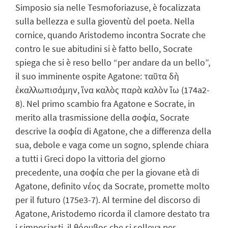
Simposio sia nelle Tesmoforiazuse, è focalizzata
sulla bellezza e sulla gioventù del poeta. Nella
cornice, quando Aristodemo incontra Socrate che
contro le sue abitudini si è fatto bello, Socrate
spiega che si è reso bello “per andare da un bello”,
il suo imminente ospite Agatone: ταῦτα δὴ
ἐκαλλωπισάμην, ἵνα καλὸς παρὰ καλὸν ἴω (174a2-
8). Nel primo scambio fra Agatone e Socrate, in
merito alla trasmissione della σοφία, Socrate
descrive la σοφία di Agatone, che a differenza della
sua, debole e vaga come un sogno, splende chiara
a tutti i Greci dopo la vittoria del giorno
precedente, una σοφία che per la giovane età di
Agatone, definito νέος da Socrate, promette molto
per il futuro (175e3-7). Al termine del discorso di
Agatone, Aristodemo ricorda il clamore destato tra
i simposiasti, il θόρυβος che si solleva per