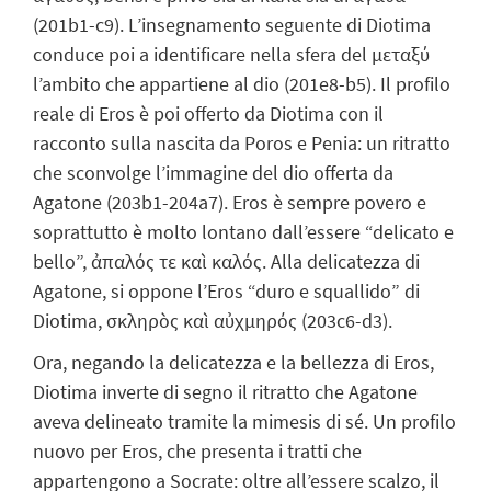
(201b1-c9). L’insegnamento seguente di Diotima
conduce poi a identificare nella sfera del μεταξύ
l’ambito che appartiene al dio (201e8-b5). Il profilo
reale di Eros è poi offerto da Diotima con il
racconto sulla nascita da Poros e Penia: un ritratto
che sconvolge l’immagine del dio offerta da
Agatone (203b1-204a7). Eros è sempre povero e
soprattutto è molto lontano dall’essere “delicato e
bello”, ἀπαλός τε καὶ καλός. Alla delicatezza di
Agatone, si oppone l’Eros “duro e squallido” di
Diotima, σκληρὸς καὶ αὐχμηρός (203c6-d3).
Ora, negando la delicatezza e la bellezza di Eros,
Diotima inverte di segno il ritratto che Agatone
aveva delineato tramite la mimesis di sé. Un profilo
nuovo per Eros, che presenta i tratti che
appartengono a Socrate: oltre all’essere scalzo, il