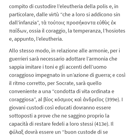
compito di custodire l’eleutheria della polis e, in
particolare, dalle virtù “che a loro si addicono sin
dall’infanzia”, τὰ τούτοις προσήκοντα εὐθὺς ἐκ
παίδων, ossia il coraggio, la temperanza, l’hosiotes
e, appunto, l’eleutheria.
Allo stesso modo, in relazione alle armonie, per i
guerrieri sarà necessario adottare l’armonia che
sappia imitare i toni e gli accenti dell’uomo
coraggioso impegnato in un’azione di guerra; e così
il ritmo corretto, per Socrate, sarà quello
conveniente a una “condotta di vita ordinata e
coraggiosa”, al βίος κόσμιος καὶ ἀνδρεῖος (399e). I
giovani custodi così educati dovranno essere
sottoposti a prove che ne saggino proprio la
capacità di restare fedeli a loro stessi (413e). Il
φύλαξ dovrà essere un “buon custode di se