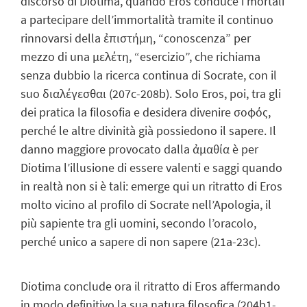
discorso di Diotima, quando Eros conduce i mortali
a partecipare dell’immortalità tramite il continuo
rinnovarsi della ἐπιστήμη, “conoscenza” per
mezzo di una μελέτη, “esercizio”, che richiama
senza dubbio la ricerca continua di Socrate, con il
suo διαλέγεσθαι (207c-208b). Solo Eros, poi, tra gli
dei pratica la filosofia e desidera divenire σοφός,
perché le altre divinità già possiedono il sapere. Il
danno maggiore provocato dalla ἀμαθία è per
Diotima l’illusione di essere valenti e saggi quando
in realtà non si è tali: emerge qui un ritratto di Eros
molto vicino al profilo di Socrate nell’Apologia, il
più sapiente tra gli uomini, secondo l’oracolo,
perché unico a sapere di non sapere (21a-23c).
Diotima conclude ora il ritratto di Eros affermando
in modo definitivo la sua natura filosofica (204b1-