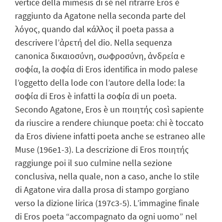
vertice della mimesis di sé nel ritrarre Eros è
raggiunto da Agatone nella seconda parte del
λόγος, quando dal κάλλος il poeta passa a
descrivere l’ἀρετή del dio. Nella sequenza
canonica δικαιοσύνη, σωφροσύνη, ἀνδρεία e
σοφία, la σοφία di Eros identifica in modo palese
l’oggetto della lode con l’autore della lode: la
σοφία di Eros è infatti la σοφία di un poeta.
Secondo Agatone, Eros è un ποιητής così sapiente
da riuscire a rendere chiunque poeta: chi è toccato
da Eros diviene infatti poeta anche se estraneo alle
Muse (196e1-3). La descrizione di Eros ποιητής
raggiunge poi il suo culmine nella sezione
conclusiva, nella quale, non a caso, anche lo stile
di Agatone vira dalla prosa di stampo gorgiano
verso la dizione lirica (197c3-5). L’immagine finale
di Eros poeta “accompagnato da ogni uomo” nel