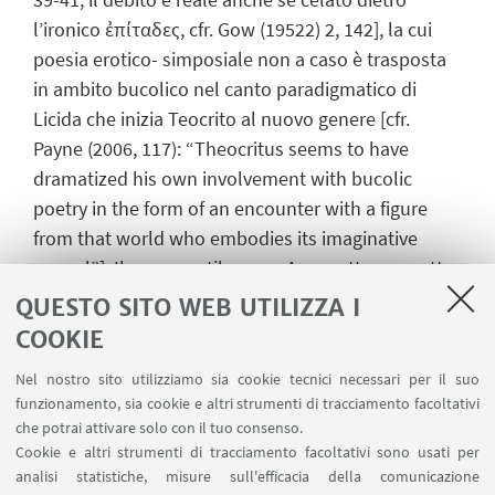
l’ironico ἐπίταδες, cfr. Gow (19522) 2, 142], la cui
poesia erotico- simposiale non a caso è trasposta
in ambito bucolico nel canto paradigmatico di
Licida che inizia Teocrito al nuovo genere [cfr.
Payne (2006, 117): “Theocritus seems to have
dramatized his own involvement with bucolic
poetry in the form of an encounter with a figure
from that world who embodies its imaginative
appeal”]. Il propemptikon per Ageanatte, soggetto
all’inconsueta condizione di liberare Licida da
QUESTO SITO WEB UTILIZZA I
Afrodite, ha l’evidente funzione di annunciare
COOKIE
l’abbandono della poesia erotica in favore del
Nel nostro sito utilizziamo sia cookie tecnici necessari per il suo
sereno mondo bucolico di Comata, favorito dalla
funzionamento, sia cookie e altri strumenti di tracciamento facoltativi
Musa che lo salva dal crudele padrone grazie al
che potrai attivare solo con il tuo consenso.
dolce miele. L’immagine che chiude il canto di
Cookie e altri strumenti di tracciamento facoltativi sono usati per
Licida annuncia l’idillio bucolico nella poesia: se
analisi statistiche, misure sull'efficacia della comunicazione