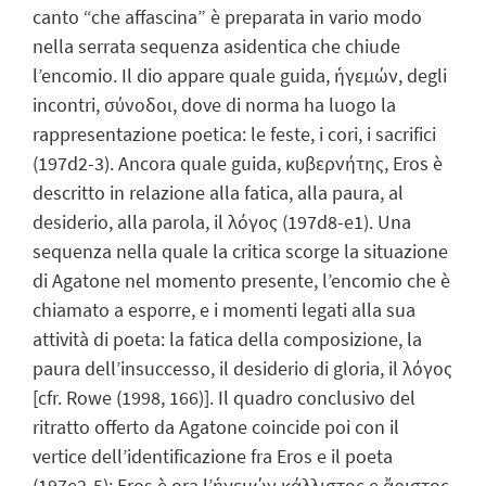
canto “che affascina” è preparata in vario modo
nella serrata sequenza asidentica che chiude
l’encomio. Il dio appare quale guida, ἡγεμών, degli
incontri, σύνοδοι, dove di norma ha luogo la
rappresentazione poetica: le feste, i cori, i sacrifici
(197d2-3). Ancora quale guida, κυβερνήτης, Eros è
descritto in relazione alla fatica, alla paura, al
desiderio, alla parola, il λόγος (197d8-e1). Una
sequenza nella quale la critica scorge la situazione
di Agatone nel momento presente, l’encomio che è
chiamato a esporre, e i momenti legati alla sua
attività di poeta: la fatica della composizione, la
paura dell’insuccesso, il desiderio di gloria, il λόγος
[cfr. Rowe (1998, 166)]. Il quadro conclusivo del
ritratto offerto da Agatone coincide poi con il
vertice dell’identificazione fra Eros e il poeta
(197e2-5): Eros è ora l’ἡγεμών κάλλιστος e ἄριστος,