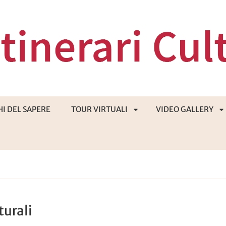
HI DEL SAPERE
TOUR VIRTUALI
VIDEO GALLERY
APRI
A
SOTTOMENÙ
S
turali