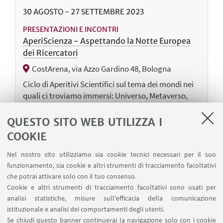
30
AGOSTO
-
27
SETTEMBRE
2023
PRESENTAZIONI E INCONTRI
AperiScienza - Aspettando la Notte Europea
dei Ricercatori
CostArena, via Azzo Gardino 48, Bologna
Ciclo di Aperitivi Scientifici sul tema dei mondi nei
quali ci troviamo immersi: Universo, Metaverso,
Multiverso, Attraverso e Inverso. A cura di: Alma
Mater Studiorum Università di Bologna;
QUESTO SITO WEB UTILIZZA I
CINECA;CNR; INAF; INFN; INGV; ComunicaMente;
COOKIE
Naxta
Nel nostro sito utilizziamo sia cookie tecnici necessari per il suo
funzionamento, sia cookie e altri strumenti di tracciamento facoltativi
che potrai attivare solo con il tuo consenso.
Cookie e altri strumenti di tracciamento facoltativi sono usati per
1
8
9
10
analisi statistiche, misure sull'efficacia della comunicazione
...
11
istituzionale e analisi dei comportamenti degli utenti.
«
Se chiudi questo banner continuerai la navigazione solo con i cookie