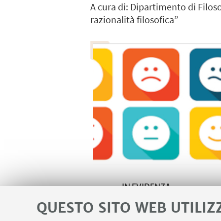
A cura di: Dipartimento di Filos
razionalità filosofica”
IN EVIDENZA
QUESTO SITO WEB UTILIZ
Maggiori informazioni