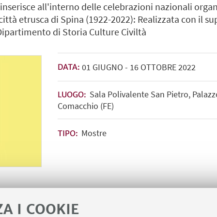
nserisce all'interno delle celebrazioni nazionali orga
città etrusca di Spina (1922-2022): Realizzata con il su
Dipartimento di Storia Culture Civiltà
01
GIUGNO
-
16
OTTOBRE
2022
DATA:
Sala Polivalente San Pietro, Palazzo
LUOGO:
Comacchio (FE)
Mostre
TIPO:
ZA I COOKIE