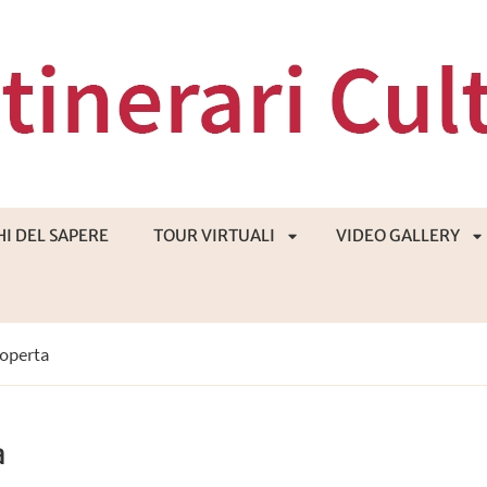
HI DEL SAPERE
TOUR VIRTUALI
VIDEO GALLERY
APRI
A
coperta
SOTTOMENÙ
S
a