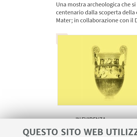
Una mostra archeologica che si i
centenario dalla scoperta della 
Mater; in collaborazione con il 
IN EVIDENZA
QUESTO SITO WEB UTILIZ
Maggiori informazioni