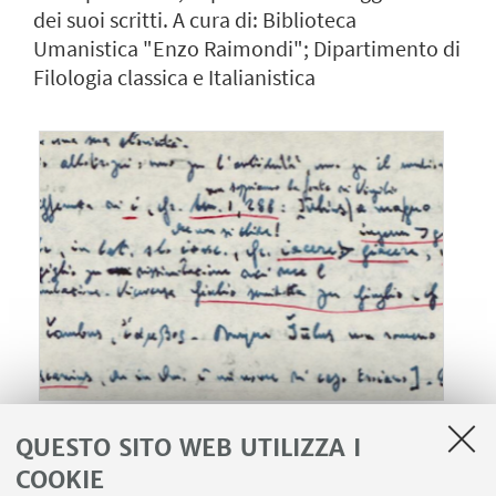
dei suoi scritti. A cura di: Biblioteca
Umanistica "Enzo Raimondi"; Dipartimento di
Filologia classica e Italianistica
19
SETTEMBRE
-
31
OTTOBRE
2022
DATA:
QUESTO SITO WEB UTILIZZA I
Biblioteca Umanistica Ezio Raimondi, via
LUOGO:
COOKIE