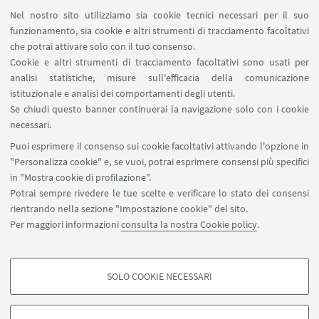
Zamboni 32, Bologna
Nel nostro sito utilizziamo sia cookie tecnici necessari per il suo
Mostre
TIPO:
funzionamento, sia cookie e altri strumenti di tracciamento facoltativi
che potrai attivare solo con il tuo consenso.
Cookie e altri strumenti di tracciamento facoltativi sono usati per
analisi statistiche, misure sull'efficacia della comunicazione
IN EVIDENZA
istituzionale e analisi dei comportamenti degli utenti.
Se chiudi questo banner continuerai la navigazione solo con i cookie
Maggiori informazioni
necessari.
Puoi esprimere il consenso sui cookie facoltativi attivando l'opzione in
"Personalizza cookie" e, se vuoi, potrai esprimere consensi più specifici
in "Mostra cookie di profilazione".
Potrai sempre rivedere le tue scelte e verificare lo stato dei consensi
rientrando nella sezione "Impostazione cookie" del sito.
via Marsala 49, Bologna 40126
Per maggiori informazioni
consulta la nostra Cookie policy
.
progetti.patrimonioculturale@unibo.it
SOLO COOKIE NECESSARI
Seguici su:
COOKIE DI PROFILAZIONE - FACOLTATIVI
Si tratta di cookie utilizzati per analizzare le caratteristiche della navigazione