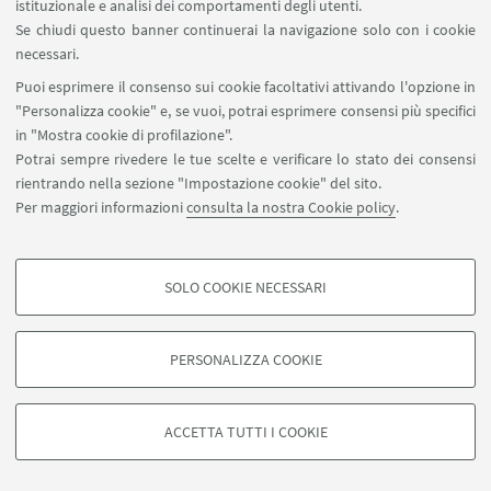
istituzionale e analisi dei comportamenti degli utenti.
Se chiudi questo banner continuerai la navigazione solo con i cookie
necessari.
Puoi esprimere il consenso sui cookie facoltativi attivando l'opzione in
"Personalizza cookie" e, se vuoi, potrai esprimere consensi più specifici
in "Mostra cookie di profilazione".
Potrai sempre rivedere le tue scelte e verificare lo stato dei consensi
rientrando nella sezione "Impostazione cookie" del sito.
Per maggiori informazioni
consulta la nostra Cookie policy
.
SOLO COOKIE NECESSARI
COOKIE DI PROFILAZIONE - FACOLTATIVI
Si tratta di cookie utilizzati per analizzare le caratteristiche della navigazione
PERSONALIZZA COOKIE
degli utenti, creare profili in base al loro comportamento sul sito, per analisi
di marketing.
©Copyright 2026 - ALMA MATER STUDIORUM - Università di
Mostra cookie di profilazione
Bologna - Via Zamboni, 33 - 40126 Bologna - PI: 01131710376 -
ACCETTA TUTTI I COOKIE
CF: 80007010376 -
Privacy
-
Note legali
-
Impostazioni Cookie
Google/Youtube Video