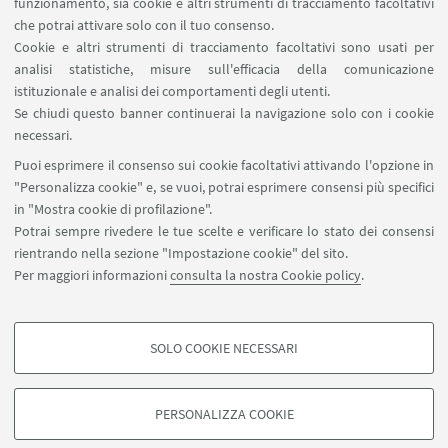
funzionamento, sia cookie e altri strumenti di tracciamento facoltativi
che potrai attivare solo con il tuo consenso.
Michela Casadio
Cookie e altri strumenti di tracciamento facoltativi sono usati per
Ufficio stampa
analisi statistiche, misure sull'efficacia della comunicazione
istituzionale e analisi dei comportamenti degli utenti.
Approfondisci
Se chiudi questo banner continuerai la navigazione solo con i cookie
ufficiostampa@fondazioneflaminia.it
necessari.
Puoi esprimere il consenso sui cookie facoltativi attivando l'opzione in
"Personalizza cookie" e, se vuoi, potrai esprimere consensi più specifici
Valentina Galletti
in "Mostra cookie di profilazione".
Potrai sempre rivedere le tue scelte e verificare lo stato dei consensi
UE Junior Project Managment
rientrando nella sezione "Impostazione cookie" del sito.
Approfondisci
Per maggiori informazioni
consulta la nostra Cookie policy
.
vgalletti@fondazioneflaminia.it
SOLO COOKIE NECESSARI
COOKIE DI PROFILAZIONE - FACOLTATIVI
Si tratta di cookie utilizzati per analizzare le caratteristiche della navigazione
PERSONALIZZA COOKIE
degli utenti, creare profili in base al loro comportamento sul sito, per analisi
di marketing.
©Copyright 2026 - ALMA MATER STUDIORUM - Università di