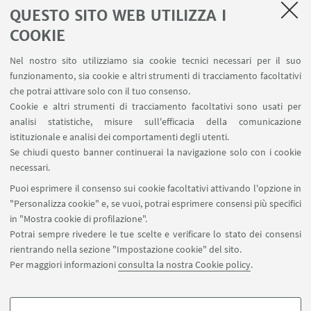
In quell’applauso si misurerà il rimpianto per una
QUESTO SITO WEB UTILIZZA I
presenza mancata.
COOKIE
Si avvertirà il peso di un vuoto non più colmabile.
Nel nostro sito utilizziamo sia cookie tecnici necessari per il suo
funzionamento, sia cookie e altri strumenti di tracciamento facoltativi
Ci faremo un applauso.
che potrai attivare solo con il tuo consenso.
Un applauso pieno, coinvolto, potente.
Cookie e altri strumenti di tracciamento facoltativi sono usati per
analisi statistiche, misure sull'efficacia della comunicazione
Un applauso che, sono sicuro, non
istituzionale e analisi dei comportamenti degli utenti.
dimenticheremo mai.
Se chiudi questo banner continuerai la navigazione solo con i cookie
necessari.
Puoi esprimere il consenso sui cookie facoltativi attivando l'opzione in
5 aprile 2020
"Personalizza cookie" e, se vuoi, potrai esprimere consensi più specifici
in "Mostra cookie di profilazione".
Potrai sempre rivedere le tue scelte e verificare lo stato dei consensi
rientrando nella sezione "Impostazione cookie" del sito.
Nicola Bonazzi
Per maggiori informazioni
consulta la nostra Cookie policy
.
Università di Bologna