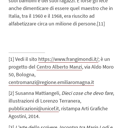
suoi bambini e dei suoi ragazzi. E forse gli fece
anche dimenticare di essere quel maestro che in
Italia, tra il 1960 e il 1968, era riuscito ad
alfabetizzare circa un milione di persone.
[11]
[1]
Vedi il sito
https://www.frangimondi.it/
; è un
progetto del
Centro Alberto Manzi
, via Aldo Moro
50, Bologna,
centromanzi@regione.emiliaromagna.it
[2]
Susanna Mattiangeli,
Dieci cose che devo fare
,
illustrazioni di Lorenzo Terranera,
pubblicazioni@unicef.it
, ristampa Arti Grafiche
Agostini, 2014.
[3]
L’arte dello scrivere. Incontro tra Mario Lodi e