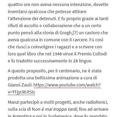
quattro ore non aveva nessuna intenzione, dovette
inventarsi qualcosa che potesse attirare
l’attenzione dei detenuti. E fu proprio grazie ai tanti
rifiuti di ascolto e collaborazione che a un certo
punto pensò alla storia di Grogh,
[7]
un castoro che
aveva qualcosa in comune con il carcere. Fu così
che riuscì a coinvolgere i ragazzi e a scrivere con
loro quel libro che nel 1948 vinse il Premio Collodi
e fu tradotto successivamente in 28 lingue.
A questo proposito, per il centenario, ne è stata
prodotta una bellissima animazione a cura di
Gianni Zauli:
https://www.youtube.com/watch?
v=YFjycWJt5is
Manzi partecipò a molti progetti, anche radiofonici,
sulla scia di N
on è mai troppo tardi
, fino ad arrivare
in Argentina e poi in Sudamerica, dove fu mandato,