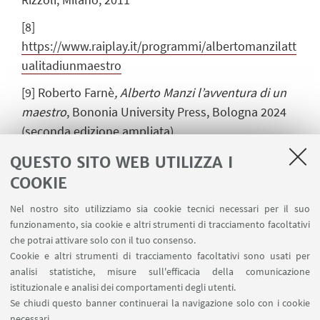
[8]
https://www.raiplay.it/programmi/albertomanzilatt
ualitadiunmaestro
[9]
Roberto Farnè
, Alberto Manzi l’avventura di un
maestro
, Bononia University Press, Bologna 2024
(seconda edizione ampliata)
[10]
ibidem
QUESTO SITO WEB UTILIZZA I
COOKIE
[11]
Sulla trasmissione
Non è mai troppo tardi
:
https://www.teche.rai.it/2022/12/non-e-mai-
Nel nostro sito utilizziamo sia cookie tecnici necessari per il suo
troppo-tardi/
funzionamento, sia cookie e altri strumenti di tracciamento facoltativi
che potrai attivare solo con il tuo consenso.
Cookie e altri strumenti di tracciamento facoltativi sono usati per
analisi statistiche, misure sull'efficacia della comunicazione
istituzionale e analisi dei comportamenti degli utenti.
Se chiudi questo banner continuerai la navigazione solo con i cookie
30 settembre 2024
necessari.