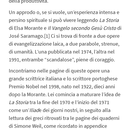
della produttività.
Un approdo o, se si vuole, un’esperienza intensa e
persino spirituale si può vivere leggendo
La Storia
di Elsa Morante e
Il Vangelo secondo Gesù Cristo
di
José Saramago.
[1]
Ci si trova di fronte a due opere
di evangelizzazione laica, a due parabole, strenue,
di umanità. L’una pubblicata nel 1974, l’altra nel
1991, entrambe “scandalose”, piene di coraggio.
Incontriamo nelle pagine di queste opere una
grande scrittrice italiana e lo scrittore portoghese
Premio Nobel nel 1998, nato nel 1922, dieci anni
dopo la Morante. Lei comincia a maturare l’idea de
La Storia
tra la fine del 1970 e l’inizio del 1971
come un’
Iliad
e dei giorni nostri, in seguito alla
lettura dei greci ritrovati tra le pagine dei quaderni
di Simone Weil, come ricordato in appendice