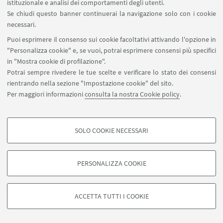
istituzionale e analisi dei comportamenti degli utenti.
Maria dice che non sa nulla di Dio, se non che
Se chiudi questo banner continuerai la navigazione solo con i cookie
devono essere davvero spaventose sia le sue
necessari.
preferenze che i suoi disprezzi. Che lei sa, poiché è
Puoi esprimere il consenso sui cookie facoltativi attivando l'opzione in
donna, che cosa significa essere disprezzata da Dio.
"Personalizza cookie" e, se vuoi, potrai esprimere consensi più specifici
in "Mostra cookie di profilazione".
Che Gesù, adesso, dovrà essere molto più di un
Potrai sempre rivedere le tue scelte e verificare lo stato dei consensi
uomo, essendo l’eletto di Dio (p. 253).
rientrando nella sezione "Impostazione cookie" del sito.
Per maggiori informazioni
consulta la nostra Cookie policy
.
«Quest’uomo, che reca in sé una promessa di Dio,
non ha altro luogo dove andare se non la dimora di
SOLO COOKIE NECESSARI
COOKIE DI PROFILAZIONE - FACOLTATIVI
una prostituta» (p. 273).
Si tratta di cookie utilizzati per analizzare le caratteristiche della navigazione
PERSONALIZZA COOKIE
degli utenti, creare profili in base al loro comportamento sul sito, per analisi
di marketing.
Scrittore e personaggio chiudono insieme il
Mostra cookie di profilazione
cancello e lasciano fuori i clienti abituali di questa
ACCETTA TUTTI I COOKIE
prostituta. Gesù conosce così l’amore carnale e lo
Google/Youtube Video
sceglie; lui che era nato, primogenito, da un atto