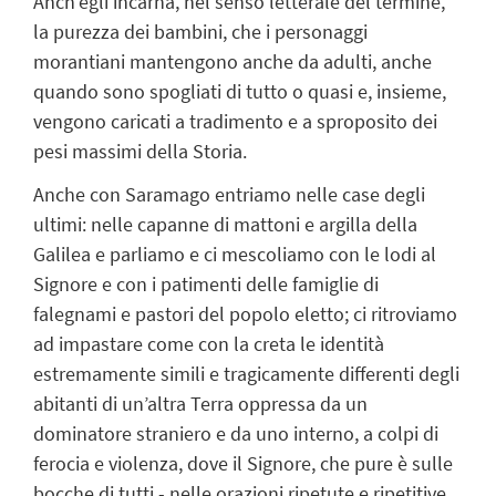
Anch’egli incarna, nel senso letterale del termine,
la purezza dei bambini, che i personaggi
morantiani mantengono anche da adulti, anche
quando sono spogliati di tutto o quasi e, insieme,
vengono caricati a tradimento e a sproposito dei
pesi massimi della Storia.
Anche con Saramago entriamo nelle case degli
ultimi: nelle capanne di mattoni e argilla della
Galilea e parliamo e ci mescoliamo con le lodi al
Signore e con i patimenti delle famiglie di
falegnami e pastori del popolo eletto; ci ritroviamo
ad impastare come con la creta le identità
estremamente simili e tragicamente differenti degli
abitanti di un’altra Terra oppressa da un
dominatore straniero e da uno interno, a colpi di
ferocia e violenza, dove il Signore, che pure è sulle
bocche di tutti - nelle orazioni ripetute e ripetitive