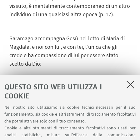
vissuto, è mentalmente contemporaneo di un altro
individuo di una qualsiasi altra epoca (p. 17).
Saramago accompagna Gesù nel letto di Maria di
Magdala, e noi con lui, e con lei, l’unica che gli
crede e ha compassione di lui per essere stato
scelto da Dio:
QUESTO SITO WEB UTILIZZA I
la tunica si muoveva, fluttuava, modellando
COOKIE
all’andatura il ritmico ondeggiare delle cosce, e i
lunghi capelli neri le danzavano sulle spalle come
Nel nostro sito utilizziamo sia cookie tecnici necessari per il suo
succede con il vento che agita le spighe dei campi
funzionamento, sia cookie e altri strumenti di tracciamento facoltativi
di grano. Maria di Magdala, sola, crede a Gesù
che potrai attivare solo con il tuo consenso.
Cookie e altri strumenti di tracciamento facoltativi sono usati per
quando lui le rivela di aver visto Dio. E gli confessa,
analisi statistiche, misure sull'efficacia della comunicazione
per averlo sognato e vissuto, che Dio è terribile.