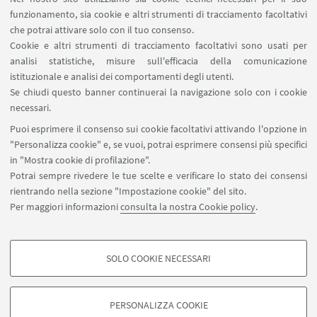
funzionamento, sia cookie e altri strumenti di tracciamento facoltativi
che potrai attivare solo con il tuo consenso.
Cookie e altri strumenti di tracciamento facoltativi sono usati per
analisi statistiche, misure sull'efficacia della comunicazione
istituzionale e analisi dei comportamenti degli utenti.
Se chiudi questo banner continuerai la navigazione solo con i cookie
necessari.
Puoi esprimere il consenso sui cookie facoltativi attivando l'opzione in
"Personalizza cookie" e, se vuoi, potrai esprimere consensi più specifici
Parco Nazionale delle Dolomiti Bellunesi
Parco Nazionale dei Monti Sibillini
in "Mostra cookie di profilazione".
Potrai sempre rivedere le tue scelte e verificare lo stato dei consensi
rientrando nella sezione "Impostazione cookie" del sito.
Play
Per maggiori informazioni
consulta la nostra Cookie policy
.
SOLO COOKIE NECESSARI
Contatti
COOKIE DI PROFILAZIONE - FACOLTATIVI
Si tratta di cookie utilizzati per analizzare le caratteristiche della navigazione
PERSONALIZZA COOKIE
degli utenti, creare profili in base al loro comportamento sul sito, per analisi