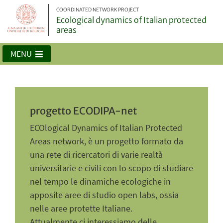
COORDINATED NETWORK PROJECT
Ecological dynamics of Italian protected
areas
MENU
progetto ECODIPA-net
ECOlogical Dynamics of Italian Protected
Areas network, è un progetto formato da
una rete di ricercatori di varie realtà
universitarie e civili con lo scopo di studiare
nel tempo le dinamiche ecologiche in
apposite aree di studio open labs, ossia
nelle aree protette Italiane.
Attualmente ci interessiamo delle