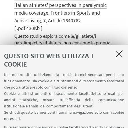
Italian athletes' perspectives in paralympic
media coverage. Frontiers in Sports and
Active Living, 7, Article 1640762
[ .pdf 430Kb ]
Questo studio esplora come le/gli atlete/i
paralimpiche/i italiane/i percepiscono la propria
rappresentazione nei media, spostando
QUESTO SITO WEB UTILIZZA I
l’attenzione dai testi mediatici alle esperienze
vissute dagli atleti lungo le loro carriere sportive.
COOKIE
Attraverso interviste semi-strutturate e
Nel nostro sito utilizziamo sia cookie tecnici necessari per il suo
un’analisi tematica ibrida induttivo–deduttiva,
funzionamento, sia cookie e altri strumenti di tracciamento facoltativi
individua temi chiave nel modo in cui gli/le
che potrai attivare solo con il tuo consenso.
atleti/e valutano la copertura attuale: sebbene
Cookie e altri strumenti di tracciamento facoltativi sono usati per
la visibilità sia aumentata, le narrazioni restano
analisi statistiche, misure sull'efficacia della comunicazione
dominate da stereotipi come il frame del
istituzionale e analisi dei comportamenti degli utenti.
“supercrip” e quello pietistico, che
Se chiudi questo banner continuerai la navigazione solo con i cookie
marginalizzano la performance sportiva. Le/Gli
necessari.
atlete/i chiedono una copertura più centrata
Puoi esprimere il consenso sui cookie facoltativi attivando l'opzione in
sullo sport e sottolineano l’auto-