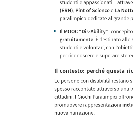
studenti e appassionati – attrav
(ERN)
,
Pint of Science
e
La Notte
paralimpico dedicate al grande p
Il MOOC “Dis-Ability”
: concepito
gratuitamente
. È destinato alle
studenti e volontari, con l’obiet
per riconoscere e superare stereot
Il contesto: perché questa r
Le persone con disabilità restano 
spesso raccontate attraverso una le
cittadini. I Giochi Paralimpici off
promuovere rappresentazioni
incl
nuova narrazione.