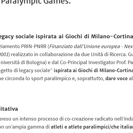
e Paralympic Games.
legacy sociale ispirata ai Giochi di Milano-Cortin
anziamento PRIN-PNRR (
Finanziato dall’Unione europea - Nex
0001
) realizzato
in collaborazione
da due Unità di Ricerca. G
iversità di Bologna) e dal Co-Principal Investigator Prof. Pa
getto di legacy sociale”
ispirata ai Giochi di Milano-Cortin
e circonda lo sport paralimpico e, soprattutto,
dare voce
al
itativa
apreso un intenso processo di co-creazione radicato nell’in
 con un’ampia gamma di
atleti e atlete paralimpici/che italia