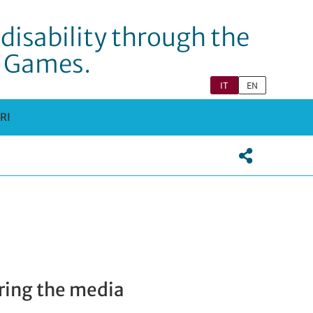
disability through the
c Games.
IT
EN
RI
ering the media