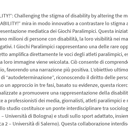
TY!”: Challenging the stigma of disability by altering the 
ABILITY!” mira in modo innovativo a contrastare lo stigma as
sentazione mediatica dei Giochi Paralimpici. Questa iniziat
ano milioni di persone con disabilità, la loro visibilità nei
ativi. I Giochi Paralimpici rappresentano una delle rare oppor
etto amplifica direttamente le voci degli atleti paralimpici,
 la loro immagine viene veicolata. Ciò consente di comprend
, favorendo una narrazione più positiva. L’obiettivo ultimo
io di “autodeterminazione”, riconoscendo il diritto delle perso
o un approccio in tre fasi, basato su evidenze, questa ricer
inalizzate a promuovere una rappresentazione della disabilit
lte a professionisti dei media, giornalisti, atleti paralimpici
llo studio costituisce un ponte interdisciplinare tra sociolog
 1 – Università di Bologna) e studi sullo sport adattato, insi
cerca 2 – Università di Salerno). Questa collaborazione interdi