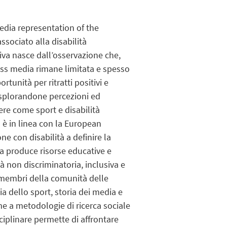
media representation of the
sociato alla disabilità
iva nasce dall’osservazione che,
 mass media rimane limitata e spesso
tunità per ritratti positivi e
 esplorandone percezioni ed
ere come sport e disabilità
 è in linea con la European
ne con disabilità a definire la
ca produce risorse educative e
à non discriminatoria, inclusiva e
 e membri della comunità delle
ia dello sport, storia dei media e
eme a metodologie di ricerca sociale
sciplinare permette di affrontare