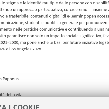
ello stigma e le identità multiple delle persone con disabili
ttando un approccio partecipativo, co-creeremo — insieme a
vo e trasferibile: contenuti digitali di e-learning open acc
 comunicazione, studenti e pubblico generale per promuover
mento nelle pratiche comunicative e contribuendo a una na
esito garantisce non solo un impatto sociale significativo, f
2021–2030, ma pone anche le basi per future iniziative legat
026 e Los Angeles 2028.
s Pappous
tà della vita
ZA I COOKIE