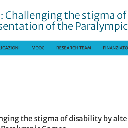
: Challenging the stigma of 
sentation of the Paralympi
ICAZIONI
MOOC
RESEARCH TEAM
FINANZIATO
enging the stigma of disability by alt