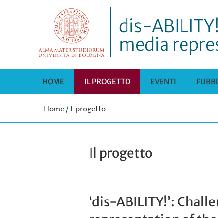
dis-ABILITY!
media repre
HOME
IL PROGETTO
EVENTI
PUBBL
Home
/
Il progetto
Il progetto
‘dis-ABILITY!’: Chall