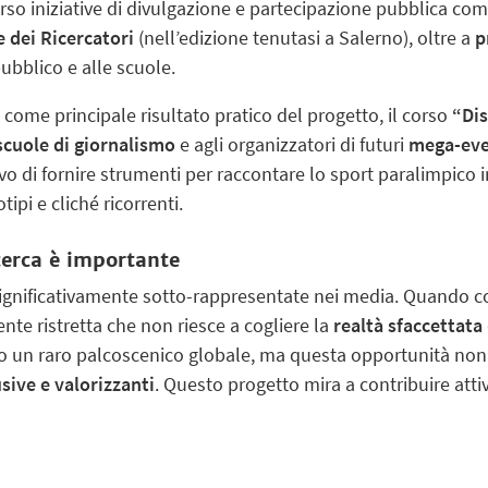
erso iniziative di divulgazione e partecipazione pubblica co
 dei Ricercatori
(nell’edizione tenutasi a Salerno), oltre a
p
ubblico e alle scuole.
 come principale risultato pratico del progetto, il corso
“Dis
scuole di giornalismo
e agli organizzatori di futuri
mega-eve
tivo di fornire strumenti per raccontare lo sport paralimpic
ipi e cliché ricorrenti.
icerca è importante
significativamente sotto-rappresentate nei media. Quando c
nte ristretta che non riesce a cogliere la
realtà sfaccettata
rono un raro palcoscenico globale, ma questa opportunità non
usive e valorizzanti
. Questo progetto mira a contribuire att