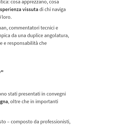
atica: cosa apprezzano, cosa
sperienza vissuta
di chi naviga
i
loro.
aman, commentatori tecnici e
impica da una duplice angolatura,
te e responsabilità che
y"
no stati presentati in convegni
ogna
, oltre che in importanti
asto – composto da professionisti,