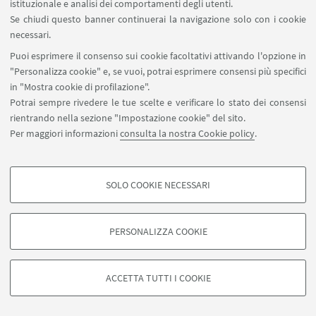
istituzionale e analisi dei comportamenti degli utenti.
Se chiudi questo banner continuerai la navigazione solo con i cookie
necessari.
Puoi esprimere il consenso sui cookie facoltativi attivando l'opzione in
"Personalizza cookie" e, se vuoi, potrai esprimere consensi più specifici
in "Mostra cookie di profilazione".
Potrai sempre rivedere le tue scelte e verificare lo stato dei consensi
rientrando nella sezione "Impostazione cookie" del sito.
Per maggiori informazioni
consulta la nostra Cookie policy
.
SOLO COOKIE NECESSARI
COOKIE DI PROFILAZIONE - FACOLTATIVI
Si tratta di cookie utilizzati per analizzare le caratteristiche della navigazione
PERSONALIZZA COOKIE
degli utenti, creare profili in base al loro comportamento sul sito, per analisi
civuoleunacitta@unibo.it
di marketing.
Mostra cookie di profilazione
ACCETTA TUTTI I COOKIE
Contatti
Google/Youtube Video