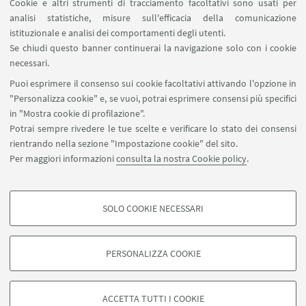
Cookie e altri strumenti di tracciamento facoltativi sono usati per
analisi statistiche, misure sull'efficacia della comunicazione
CONTATTI
istituzionale e analisi dei comportamenti degli utenti.
Se chiudi questo banner continuerai la navigazione solo con i cookie
necessari.
Elisabetta Bernardinello
Puoi esprimere il consenso sui cookie facoltativi attivando l'opzione in
Scrivi una mail
"Personalizza cookie" e, se vuoi, potrai esprimere consensi più specifici
in "Mostra cookie di profilazione".
Potrai sempre rivedere le tue scelte e verificare lo stato dei consensi
Claudia Zucchi
rientrando nella sezione "Impostazione cookie" del sito.
Scrivi una mail
Per maggiori informazioni
consulta la nostra Cookie policy
.
SOLO COOKIE NECESSARI
COOKIE DI PROFILAZIONE - FACOLTATIVI
Si tratta di cookie utilizzati per analizzare le caratteristiche della navigazione
PERSONALIZZA COOKIE
degli utenti, creare profili in base al loro comportamento sul sito, per analisi
civuoleunacitta@unibo.it
di marketing.
Mostra cookie di profilazione
ACCETTA TUTTI I COOKIE
Contatti