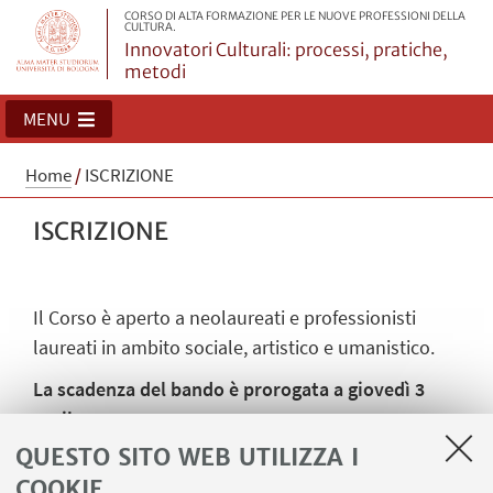
CORSO DI ALTA FORMAZIONE PER LE NUOVE PROFESSIONI DELLA
CULTURA.
Innovatori Culturali: processi, pratiche,
metodi
MENU
Home
/
ISCRIZIONE
ISCRIZIONE
Il Corso è aperto a neolaureati e professionisti
laureati in ambito sociale, artistico e umanistico.
La scadenza del bando è prorogata a giovedì 3
aprile 2025.
QUESTO SITO WEB UTILIZZA I
Il colloquio di selezione si terrà il giorno 8 aprile
COOKIE
2025.