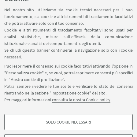
Nel nostro sito utilizziamo sia cookie tecnici necessari per il suo
Immatricolazioni
dal 23 aprile al 5 maggio 2025.
funzionamento, sia cookie e altri strumenti di tracciamento facoltativi
La quota di partecipazione è di € 1.000
che potrai attivare solo con il tuo consenso.
Cookie e altri strumenti di tracciamento facoltativi sono usati per
30 i posti disponibili.
analisi statistiche, misure sull'efficacia della comunicazione
istituzionale e analisi dei comportamenti degli utenti.
Se chiudi questo banner continuerai la navigazione solo con i cookie
necessari.
Puoi esprimere il consenso sui cookie facoltativi attivando l'opzione in
IN EVIDENZA
"Personalizza cookie" e, se vuoi, potrai esprimere consensi più specifici
in "Mostra cookie di profilazione".
Consulta il bando
Potrai sempre rivedere le tue scelte e verificare lo stato dei consensi
rientrando nella sezione "Impostazione cookie" del sito.
Tutte le info su tempistiche, requisiti e modalità
Per maggiori informazioni
consulta la nostra Cookie policy
.
di iscrizione sono reperibili nel bando di
ammissione a.a. 2024 - 2025
SOLO COOKIE NECESSARI
COOKIE DI PROFILAZIONE - FACOLTATIVI