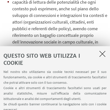
capacità di lettura delle potenzialità che ogni
contesto può esprimere, anche sul piano dello
sviluppo di connessioni e integrazioni tra contesti e
attori (organizzazioni culturali, cittadini, enti
pubblici e referenti delle policy), avendo come
riferimento un bagaglio concettuale proprio
dell’innovazione sociale in campo culturale, in
particolare rispetto al welfare culturale e
all’audience engagement;
QUESTO SITO WEB UTILIZZA I
COOKIE
conoscenze nel campo teorico e metodologico,
Nel nostro sito utilizziamo sia cookie tecnici necessari per il suo
sapendo coniugare lo studio delle discipline
funzionamento, sia cookie e altri strumenti di tracciamento facoltativi
artistiche con i metodi e le tecniche della ricerca
che potrai attivare solo con il tuo consenso.
azione per coadiuvare in percorsi di crescita
Cookie e altri strumenti di tracciamento facoltativi sono usati per
organizzativa le imprese culturali e creative, le
analisi statistiche, misure sull'efficacia della comunicazione
pubbliche amministrazioni e le associazioni di
istituzionale e analisi dei comportamenti degli utenti.
Se chiudi questo banner continuerai la navigazione solo con i cookie
terzo settore dedicate al tema, anche attraverso
necessari.