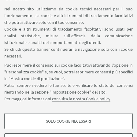
Nel nostro sito utilizziamo sia cookie tecnici necessari per il suo
funzionamento, sia cookie e altri strumenti di tracciamento facoltativi
che potrai attivare solo con il tuo consenso.
Pool di Reclutamento
Cookie e altri strumenti di tracciamento facoltativi sono usati per
analisi statistiche, misure sull'efficacia della comunicazione
Creazione, gestione e mantenimento del nostro
istituzionale e analisi dei comportamenti degli utenti.
Pool di utenti, con
più di 8K utenti totali
, in fase di
Se chiudi questo banner continuerai la navigazione solo con i cookie
costante crescita
necessari.
Puoi esprimere il consenso sui cookie facoltativi attivando l'opzione in
Più di una dozzina di
variabili selezionabili per
"Personalizza cookie" e, se vuoi, potrai esprimere consensi più specifici
ogni singolo utente
, per creare campioni
in "Mostra cookie di profilazione".
estremamente adatti ad ogni singola ricerca
Potrai sempre rivedere le tue scelte e verificare lo stato dei consensi
rientrando nella sezione "Impostazione cookie" del sito.
Reclutiamo utenti per ricerche in
Italiano ed in
Per maggiori informazioni
consulta la nostra Cookie policy
.
Inglese
SOLO COOKIE NECESSARI
COOKIE DI PROFILAZIONE - FACOLTATIVI