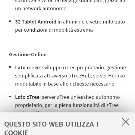
sicurezza e velocità della gestione dati, grazie ad
un network autonomo
32 Tablet Android
in alluminio e vetro rinforzato
per condizioni di mobilità estrema
Gestione Online
Lato oTree
: sviluppo oTree proprietario, gestione
semplificata attraverso oTreeHub, server Heroku
modulabile in base alle richieste necessarie
Lato zTree
: server zTree unleashed autonomo
proprietario, per la piena funzionalità di zTree
anche online
QUESTO SITO WEB UTILIZZA I
Sviluppo e realizzazione di studi per terze parti
COOKIE
totalmente online