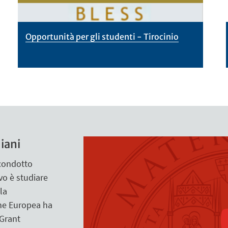
Opportunità per gli studenti - Tirocinio
liani
 condotto
ivo è studiare
la
ne Europea ha
 Grant