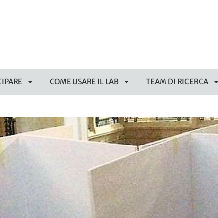
CIPARE
COME USARE IL LAB
TEAM DI RICERCA
APRI
APRI
SOTTOMENÙ
SOTTOMENÙ