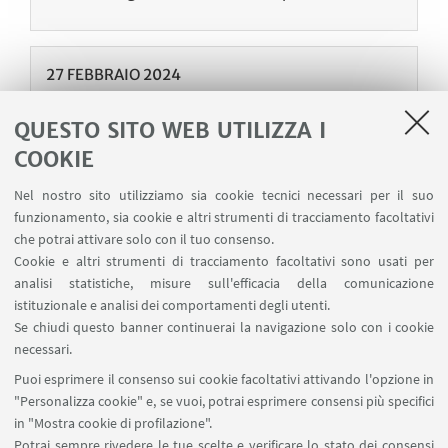
27
FEBBRAIO
2024
[SEM] Out of sight but present in mind?
QUESTO SITO WEB UTILIZZA I
Learning and processing concrete and abstract
COOKIE
concepts in displaced contexts.
Aula Fumagalli, ​ Piazza San Giovanni in Monte 2,
Nel nostro sito utilizziamo sia cookie tecnici necessari per il suo
Bologna​ - Evento in presenza e online
funzionamento, sia cookie e altri strumenti di tracciamento facoltativi
che potrai attivare solo con il tuo consenso.
Speaker: Prof.ssa Gabriella Vigliocco
Cookie e altri strumenti di tracciamento facoltativi sono usati per
(https://www.ucl.ac.uk/pals/people/gabriella-
analisi statistiche, misure sull'efficacia della comunicazione
vigliocco) Virtual room: https://shorturl.at/aeop4
istituzionale e analisi dei comportamenti degli utenti.
Se chiudi questo banner continuerai la navigazione solo con i cookie
necessari.
Puoi esprimere il consenso sui cookie facoltativi attivando l'opzione in
"Personalizza cookie" e, se vuoi, potrai esprimere consensi più specifici
2
1
in "Mostra cookie di profilazione".
Successivi
Potrai sempre rivedere le tue scelte e verificare lo stato dei consensi