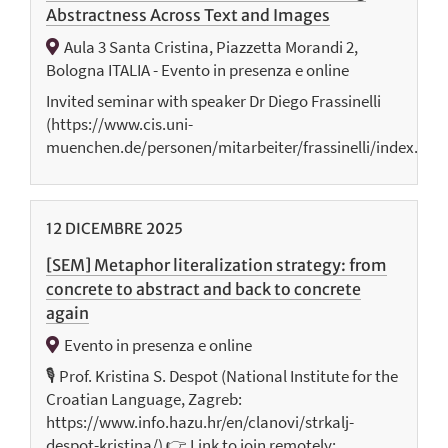
Abstractness Across Text and Images
Aula 3 Santa Cristina, Piazzetta Morandi 2,​
Bologna ITALIA - Evento in presenza e online
Invited seminar with speaker Dr Diego Frassinelli
(https://www.cis.uni-
muenchen.de/personen/mitarbeiter/frassinelli/index.htm
12
DICEMBRE
2025
[SEM] Metaphor literalization strategy: from
concrete to abstract and back to concrete
again
Evento in presenza e online
🎙️ Prof. Kristina S. Despot (National Institute for the
Croatian Language, Zagreb:
https://www.info.hazu.hr/en/clanovi/strkalj-
despot-kristina/) 👉 Link to join remotely: