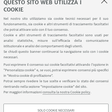
10
MAGGIO
2019
QUESTO SITO WEB UTILIZZA I
COOKIE
EVENTI LEGATI AL PROGETTO XCELING
Incontro coordinato da Matteo Viale
Nel nostro sito utilizziamo sia cookie tecnici necessari per il suo
(Università di Bologna)
funzionamento, sia cookie e altri strumenti di tracciamento facoltativi
Aula Pascoli, via Zamboni 32, 40126 Bologna
che potrai attivare solo con il tuo consenso.
Cookie e altri strumenti di tracciamento facoltativi sono usati per
analisi statistiche, misure sull'efficacia della comunicazione
istituzionale e analisi dei comportamenti degli utenti.
06
APRILE
-
11
APRILE
2019
Se chiudi questo banner continuerai la navigazione solo con i cookie
MINIA, 6-11 APRILE 2019
necessari.
WP3 - Corso di aggiornamento sull'italiano
Puoi esprimere il consenso sui cookie facoltativi attivando l'opzione in
come lingua straniera
"Personalizza cookie" e, se vuoi, potrai esprimere consensi più specifici
Minia University
in "Mostra cookie di profilazione".
Potrai sempre rivedere le tue scelte e verificare lo stato dei consensi
rientrando nella sezione "Impostazione cookie" del sito.
Per maggiori informazioni
consulta la nostra Cookie policy
.
2
1
Successivi
SOLO COOKIE NECESSARI