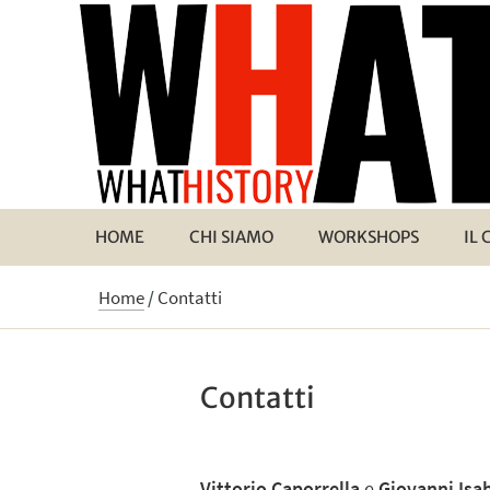
HOME
CHI SIAMO
WORKSHOPS
IL
Home
/
Contatti
Contatti
Vittorio Caporrella
e
Giovanni Isab