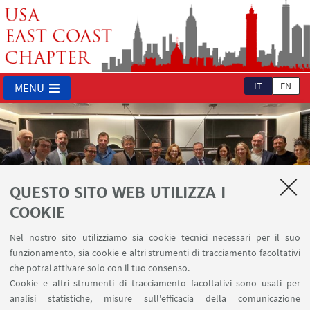
IT
EN
MENU
QUESTO SITO WEB UTILIZZA I
COOKIE
Nel nostro sito utilizziamo sia cookie tecnici necessari per il suo
Incontro tra Unibo e il gruppo Alumni - 24
Firma del protocollo d'intesa tra l'Alma
funzionamento, sia cookie e altri strumenti di tracciamento facoltativi
Novembre 2019
Mater e l'Associazione “Bologna Alumni
che potrai attivare solo con il tuo consenso.
USA East Coast Chapter”
Cookie e altri strumenti di tracciamento facoltativi sono usati per
analisi statistiche, misure sull'efficacia della comunicazione