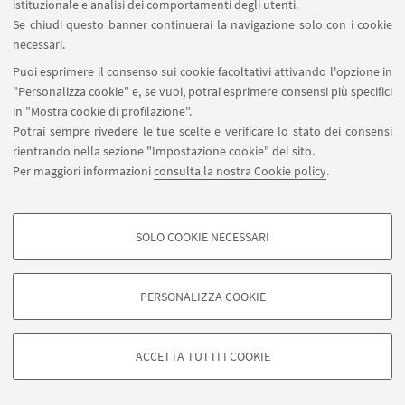
istituzionale e analisi dei comportamenti degli utenti.
Se chiudi questo banner continuerai la navigazione solo con i cookie
Play
necessari.
Puoi esprimere il consenso sui cookie facoltativi attivando l'opzione in
"Personalizza cookie" e, se vuoi, potrai esprimere consensi più specifici
in "Mostra cookie di profilazione".
Potrai sempre rivedere le tue scelte e verificare lo stato dei consensi
rientrando nella sezione "Impostazione cookie" del sito.
Per maggiori informazioni
consulta la nostra Cookie policy
.
SOLO COOKIE NECESSARI
COOKIE DI PROFILAZIONE - FACOLTATIVI
Si tratta di cookie utilizzati per analizzare le caratteristiche della navigazione
PERSONALIZZA COOKIE
degli utenti, creare profili in base al loro comportamento sul sito, per analisi
di marketing.
©Copyright 2026 - ALMA MATER STUDIORUM - Università di
Mostra cookie di profilazione
Bologna - Via Zamboni, 33 - 40126 Bologna - PI: 01131710376 -
ACCETTA TUTTI I COOKIE
CF: 80007010376 -
Privacy
-
Note legali
-
Impostazioni Cookie
Google/Youtube Video