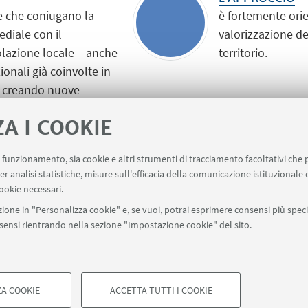
ie che coniugano la
è fortemente ori
ediale con il
valorizzazione de
lazione locale – anche
territorio.
onali già coinvolte in
 – creando nuove
inanza.
ZA I COOKIE
O
LA RETE
uo funzionamento, sia cookie e altri strumenti di tracciamento facoltativi che 
so la sostenibilità
è composta da doce
er analisi statistiche, misure sull'efficacia della comunicazione istituzionale
rasto alle
e studentesse del
ookie necessari.
istituzioni pubbli
ione in "Personalizza cookie" e, se vuoi, potrai esprimere consensi più specif
onsensi rientrando nella sezione "Impostazione cookie" del sito.
A COOKIE
ACCETTA TUTTI I COOKIE
di Bologna - Via Zamboni, 33 - 40126 Bologna - PI: 01131710376 - CF: 8
COOKIE TECNICI - NECESSAR