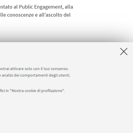
entato al Public Engagement, alla
lle conoscenze e all'ascolto del
potrai attivare solo con il tuo consenso.
nti, ricercatori e ricercatrici, studenti
 e analisi dei comportamenti degli utenti.
 Dipartimento, associazioni locali,
che e private, comunità civile.
ici in "Mostra cookie di profilazione".
0007010376 -
Privacy
-
Note legali
-
Impostazioni Cookie
I