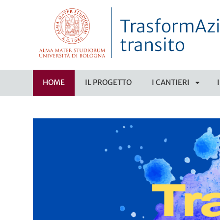
TrasformAzion
transito
HOME
IL PROGETTO
I CANTIERI
APRI
SOTT