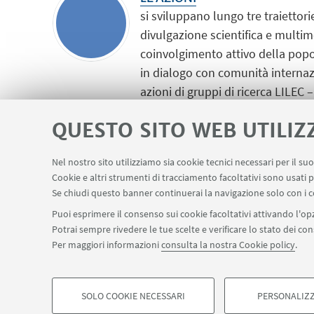
si sviluppano lungo tre traiettor
divulgazione scientifica e multim
coinvolgimento attivo della popo
in dialogo con comunità internazi
azioni di gruppi di ricerca LILEC
progettualità insieme alla cittad
QUESTO SITO WEB UTILIZ
LE TEMATICHE DI RIFERIMENT
Nel nostro sito utilizziamo sia cookie tecnici necessari per il s
si concentrano principalmente ver
Cookie e altri strumenti di tracciamento facoltativi sono usati p
ambientale, l'inclusione e il cont
Se chiudi questo banner continuerai la navigazione solo con i c
disuguaglianze.
Puoi esprimere il consenso sui cookie facoltativi attivando l'opz
Potrai sempre rivedere le tue scelte e verificare lo stato dei c
Per maggiori informazioni
consulta la nostra Cookie policy
.
SOLO COOKIE NECESSARI
PERSONALIZZ
©Copyright 2026 - ALMA MATER STUDIORUM - Università 
COOKIE DI PROFILAZIONE - FACOLTATIVI