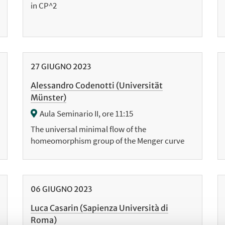
in CP^2
27
GIUGNO
2023
Alessandro Codenotti (Universität
Münster)
Aula Seminario II, ore 11:15
The universal minimal flow of the
homeomorphism group of the Menger curve
06
GIUGNO
2023
Luca Casarin (Sapienza Università di
Roma)