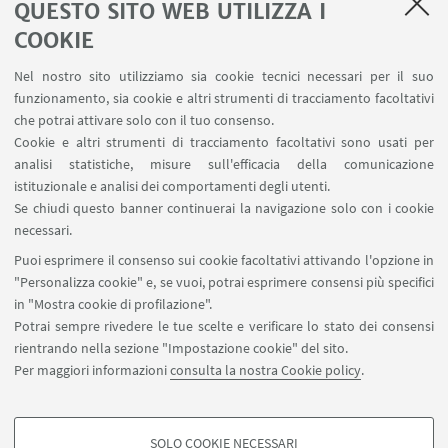
QUESTO SITO WEB UTILIZZA I
COOKIE
Nel nostro sito utilizziamo sia cookie tecnici necessari per il suo
STEP 1: RICHIEDI LE CREDENZIALI
funzionamento, sia cookie e altri strumenti di tracciamento facoltativi
che potrai attivare solo con il tuo consenso.
Per avere le credenziali
Cookie e altri strumenti di tracciamento facoltativi sono usati per
analisi statistiche, misure sull'efficacia della comunicazione
istituzionale e analisi dei comportamenti degli utenti.
Se chiudi questo banner continuerai la navigazione solo con i cookie
STEP 2: REGISTRATI ALL'OPEN DAY
necessari.
Puoi esprimere il consenso sui cookie facoltativi attivando l'opzione in
Registrazioni
"Personalizza cookie" e, se vuoi, potrai esprimere consensi più specifici
in "Mostra cookie di profilazione".
Potrai sempre rivedere le tue scelte e verificare lo stato dei consensi
rientrando nella sezione "Impostazione cookie" del sito.
Per maggiori informazioni
consulta la nostra Cookie policy
.
SOLO COOKIE NECESSARI