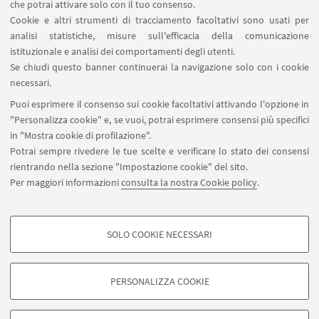
potenziale di ogni persona e contribuire alla scelta
che potrai attivare solo con il tuo consenso.
Cookie e altri strumenti di tracciamento facoltativi sono usati per
più in linea con il proprio essere: è alle scuole
analisi statistiche, misure sull'efficacia della comunicazione
superiori che lo slancio a proseguire gli studi può
istituzionale e analisi dei comportamenti degli utenti.
partire o spegnersi.
Se chiudi questo banner continuerai la navigazione solo con i cookie
necessari.
I programmi e le iniziative da sviluppare.
Puoi esprimere il consenso sui cookie facoltativi attivando l'opzione in
"Personalizza cookie" e, se vuoi, potrai esprimere consensi più specifici
in "Mostra cookie di profilazione".
Vai alla pagina
Potrai sempre rivedere le tue scelte e verificare lo stato dei consensi
rientrando nella sezione "Impostazione cookie" del sito.
Per maggiori informazioni
consulta la nostra Cookie policy
.
SOLO COOKIE NECESSARI
Seguici su:
COOKIE DI PROFILAZIONE - FACOLTATIVI
Si tratta di cookie utilizzati per analizzare le caratteristiche della navigazione
PERSONALIZZA COOKIE
degli utenti, creare profili in base al loro comportamento sul sito, per analisi
di marketing.
©Copyright 2026 - ALMA MATER STUDIORUM - Università di