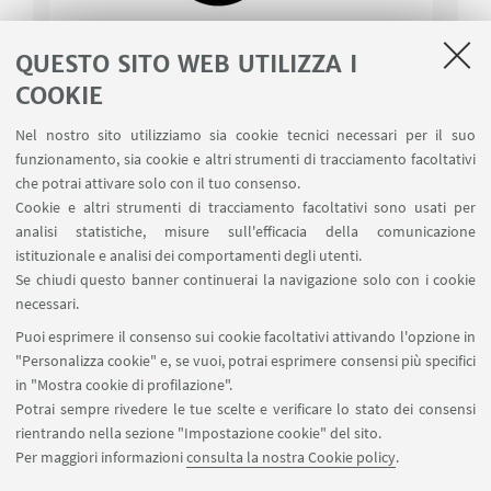
QUESTO SITO WEB UTILIZZA I
COOKIE
I AM A PRO-ACTOR
Nel nostro sito utilizziamo sia cookie tecnici necessari per il suo
funzionamento, sia cookie e altri strumenti di tracciamento facoltativi
che potrai attivare solo con il tuo consenso.
Il progetto pratico-educativo I AM A PRO-
Cookie e altri strumenti di tracciamento facoltativi sono usati per
ACTOR anticipa l’inserimento degli studenti
analisi statistiche, misure sull'efficacia della comunicazione
delle scuole superiori all’interno del contesto
istituzionale e analisi dei comportamenti degli utenti.
industriale, tramite la forma di collaborazione
Se chiudi questo banner continuerai la navigazione solo con i cookie
necessari.
PCTO (ex alternanza scuola-lavoro), al fine di
supportare le aziende nell’attivazione di
Puoi esprimere il consenso sui cookie facoltativi attivando l'opzione in
"Personalizza cookie" e, se vuoi, potrai esprimere consensi più specifici
percorsi di sostenibilità ed economia circolare,
in "Mostra cookie di profilazione".
tramite l’analisi quantitativa di prodotti e
Potrai sempre rivedere le tue scelte e verificare lo stato dei consensi
processi (modello ViVACE).
rientrando nella sezione "Impostazione cookie" del sito.
Per maggiori informazioni
consulta la nostra Cookie policy
.
VAI ALLA PAGINA