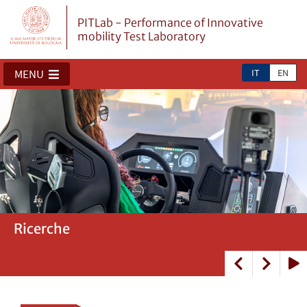
PITLab - Performance of Innovative
mobility Test Laboratory
IT
EN
MENU
Ricerche
Persone
Strutture
Play