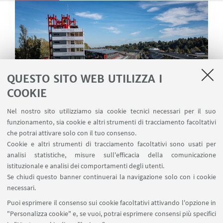
QUESTO SITO WEB UTILIZZA I
COOKIE
Nel nostro sito utilizziamo sia cookie tecnici necessari per il suo
funzionamento, sia cookie e altri strumenti di tracciamento facoltativi
che potrai attivare solo con il tuo consenso.
Cookie e altri strumenti di tracciamento facoltativi sono usati per
PITLab – Performance of Innovative
analisi statistiche, misure sull'efficacia della comunicazione
Mobility Test Laboratory
istituzionale e analisi dei comportamenti degli utenti.
Se chiudi questo banner continuerai la navigazione solo con i cookie
Il futuro della mobilità attraverso sicurezza,
necessari.
sostenibilità ed innovazione
Puoi esprimere il consenso sui cookie facoltativi attivando l'opzione in
"Personalizza cookie" e, se vuoi, potrai esprimere consensi più specifici
Al PITLab studiamo l'interazione tra gli utenti della