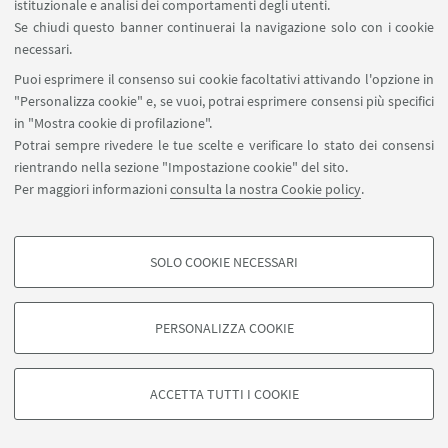
istituzionale e analisi dei comportamenti degli utenti.
qualità e potenzialità applicative.
Se chiudi questo banner continuerai la navigazione solo con i cookie
necessari.
Vai alla pagina
Puoi esprimere il consenso sui cookie facoltativi attivando l'opzione in
"Personalizza cookie" e, se vuoi, potrai esprimere consensi più specifici
in "Mostra cookie di profilazione".
Potrai sempre rivedere le tue scelte e verificare lo stato dei consensi
rientrando nella sezione "Impostazione cookie" del sito.
Per maggiori informazioni
consulta la nostra Cookie policy
.
SOLO COOKIE NECESSARI
COOKIE DI PROFILAZIONE - FACOLTATIVI
Si tratta di cookie utilizzati per analizzare le caratteristiche della navigazione
PERSONALIZZA COOKIE
degli utenti, creare profili in base al loro comportamento sul sito, per analisi
di marketing.
©Copyright 2026 - ALMA MATER STUDIORUM - Università di
Mostra cookie di profilazione
Bologna - Via Zamboni, 33 - 40126 Bologna - PI: 01131710376 -
ACCETTA TUTTI I COOKIE
CF: 80007010376 -
Privacy
-
Note legali
-
Impostazioni Cookie
Google/Youtube Video