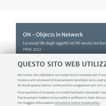
ON - Objects in Network
La social life degli oggetti nel XV secolo tra fo
PRIN 2022
QUESTO SITO WEB UTILIZ
Alma Mater Studiorum - Università di Bologna
Nel nostro sito utilizziamo sia cookie tecnici necessari per il s
Cookie e altri strumenti di tracciamento facoltativi sono usati p
CNR - ISPC Napoli
Se chiudi questo banner continuerai la navigazione solo con i c
Università di Genova
Puoi esprimere il consenso sui cookie facoltativi attivando l'opz
Potrai sempre rivedere le tue scelte e verificare lo stato dei c
Per maggiori informazioni
consulta la nostra Cookie policy
.