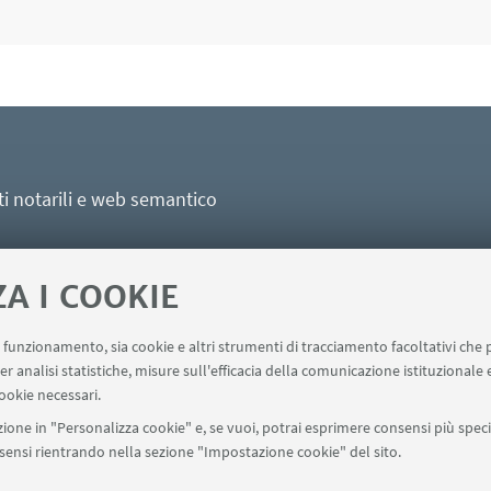
nti notarili e web semantico
ZA I COOKIE
uo funzionamento, sia cookie e altri strumenti di tracciamento facoltativi che 
er analisi statistiche, misure sull'efficacia della comunicazione istituzionale
ookie necessari.
ione in "Personalizza cookie" e, se vuoi, potrai esprimere consensi più specif
onsensi rientrando nella sezione "Impostazione cookie" del sito.