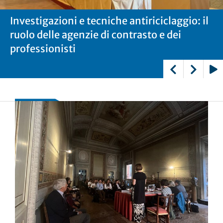
Investigazioni e tecniche antiriciclaggio: il
Investigazioni e tecniche antiriciclaggio: il
Investigazioni e tecniche antiriciclaggio: il
ruolo delle agenzie di contrasto e dei
ruolo delle agenzie di contrasto e dei
ruolo delle agenzie di contrasto e dei
professionisti
professionisti
professionisti
Play