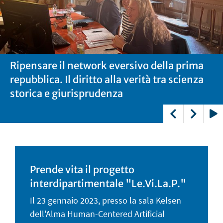
Ripensare il network eversivo della prima
Ripensare il network eversivo della prima
repubblica. Il diritto alla verità tra scienza
repubblica. Il diritto alla verità tra scienza
storica e giurisprudenza
storica e giurisprudenza
Play
Prende vita il progetto
interdipartimentale "Le.Vi.La.P."
Il 23 gennaio 2023, presso la sala Kelsen
dell'Alma Human-Centered Artificial