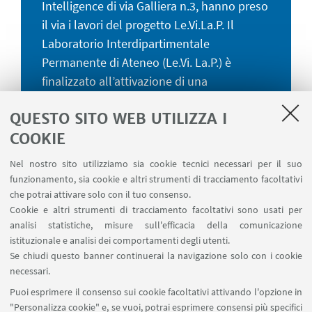
Intelligence di via Galliera n.3, hanno preso
il via i lavori del progetto Le.Vi.La.P. Il
Laboratorio Interdipartimentale
Permanente di Ateneo (Le.Vi. La.P.) è
finalizzato all’attivazione di una
piattaforma compartecipata tra docenti,
QUESTO SITO WEB UTILIZZA I
ricercatori/trici, dottorandi/e e
COOKIE
studenti/esse. Attraverso la promozione di
spazi aggregativi tra le diverse competenze
Nel nostro sito utilizziamo sia cookie tecnici necessari per il suo
dipartimentali, verranno attivati tavoli di
funzionamento, sia cookie e altri strumenti di tracciamento facoltativi
studio, ricerca, confronto e diffusione della
che potrai attivare solo con il tuo consenso.
Cookie e altri strumenti di tracciamento facoltativi sono usati per
cultura della legalità, usufruendo del
analisi statistiche, misure sull'efficacia della comunicazione
supporto di Enti ed Istituzioni partner, già
istituzionale e analisi dei comportamenti degli utenti.
impegnate nelle attività di prevenzione di
Se chiudi questo banner continuerai la navigazione solo con i cookie
analisi e di contrasto.
necessari.
Puoi esprimere il consenso sui cookie facoltativi attivando l'opzione in
"Personalizza cookie" e, se vuoi, potrai esprimere consensi più specifici